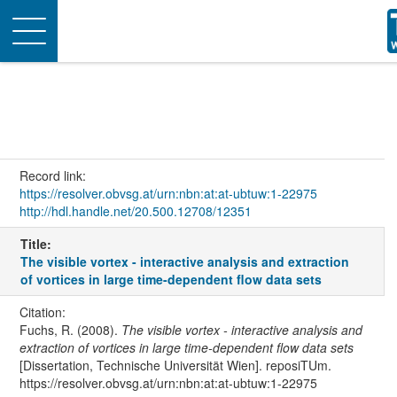
Toggle
navigation
Record link:
https://resolver.obvsg.at/urn:nbn:at:at-ubtuw:1-22975
http://hdl.handle.net/20.500.12708/12351
Title:
The visible vortex - interactive analysis and extraction
of vortices in large time-dependent flow data sets
Citation:
Fuchs, R. (2008).
The visible vortex - interactive analysis and
extraction of vortices in large time-dependent flow data sets
[Dissertation, Technische Universität Wien]. reposiTUm.
https://resolver.obvsg.at/urn:nbn:at:at-ubtuw:1-22975