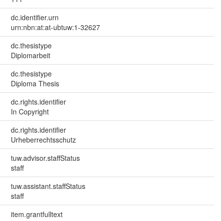
dc.identifier.urn
urn:nbn:at:at-ubtuw:1-32627
dc.thesistype
Diplomarbeit
dc.thesistype
Diploma Thesis
dc.rights.identifier
In Copyright
dc.rights.identifier
Urheberrechtsschutz
tuw.advisor.staffStatus
staff
tuw.assistant.staffStatus
staff
item.grantfulltext