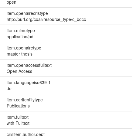
open
item.openairecristype
http://purl.org/coar/resource_type/c_bdcc
item.mimetype
application/pdf
item.openairetype
master thesis
item.openaccessfulltext
Open Access
item.languageiso639-1
de
item.cerifentitytype
Publications
item.fulltext
with Fulltext
crisitem.author.dept