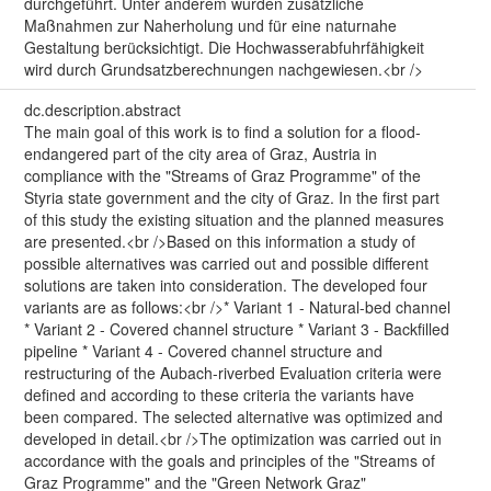
durchgeführt. Unter anderem wurden zusätzliche
Maßnahmen zur Naherholung und für eine naturnahe
Gestaltung berücksichtigt. Die Hochwasserabfuhrfähigkeit
wird durch Grundsatzberechnungen nachgewiesen.<br />
dc.description.abstract
The main goal of this work is to find a solution for a flood-
endangered part of the city area of Graz, Austria in
compliance with the "Streams of Graz Programme" of the
Styria state government and the city of Graz. In the first part
of this study the existing situation and the planned measures
are presented.<br />Based on this information a study of
possible alternatives was carried out and possible different
solutions are taken into consideration. The developed four
variants are as follows:<br />* Variant 1 - Natural-bed channel
* Variant 2 - Covered channel structure * Variant 3 - Backfilled
pipeline * Variant 4 - Covered channel structure and
restructuring of the Aubach-riverbed Evaluation criteria were
defined and according to these criteria the variants have
been compared. The selected alternative was optimized and
developed in detail.<br />The optimization was carried out in
accordance with the goals and principles of the "Streams of
Graz Programme" and the "Green Network Graz"