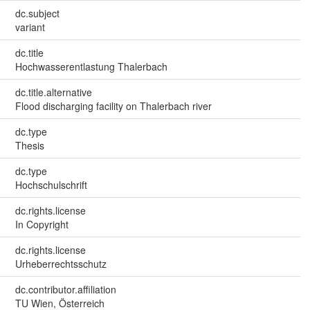
dc.subject
variant
dc.title
Hochwasserentlastung Thalerbach
dc.title.alternative
Flood discharging facility on Thalerbach river
dc.type
Thesis
dc.type
Hochschulschrift
dc.rights.license
In Copyright
dc.rights.license
Urheberrechtsschutz
dc.contributor.affiliation
TU Wien, Österreich