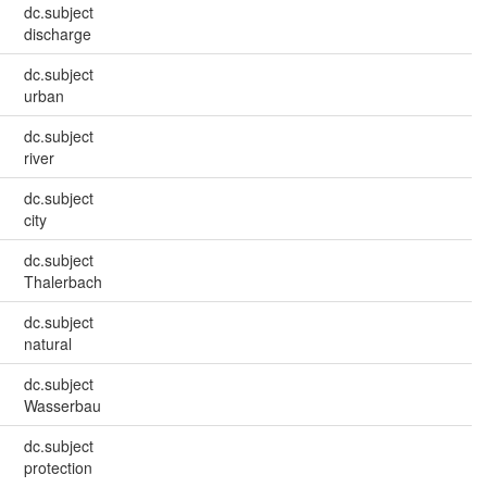
dc.subject
discharge
dc.subject
urban
dc.subject
river
dc.subject
city
dc.subject
Thalerbach
dc.subject
natural
dc.subject
Wasserbau
dc.subject
protection