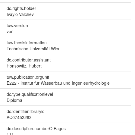
dc.rights.holder
Ivaylo Valchev
tuw.version
vor
tuw.thesisinformation
Technische Universität Wien
dc.contributor.assistant
Honsowitz, Hubert
tuw.publication.orgunit
E222 - Institut für Wasserbau und Ingenieurhydrologie
dc.type.qualificationlevel
Diploma
dc.identifier.libraryid
AC07452263
dc.description.numberOfPages
111