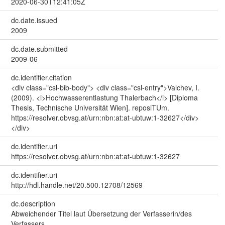
2020-06-30T12:41:05Z
dc.date.issued
2009
dc.date.submitted
2009-06
dc.identifier.citation
<div class="csl-bib-body"> <div class="csl-entry">Valchev, I.
(2009). <i>Hochwasserentlastung Thalerbach</i> [Diploma
Thesis, Technische Universität Wien]. reposiTUm.
https://resolver.obvsg.at/urn:nbn:at:at-ubtuw:1-32627</div>
</div>
dc.identifier.uri
https://resolver.obvsg.at/urn:nbn:at:at-ubtuw:1-32627
dc.identifier.uri
http://hdl.handle.net/20.500.12708/12569
dc.description
Abweichender Titel laut Übersetzung der Verfasserin/des
Verfassers