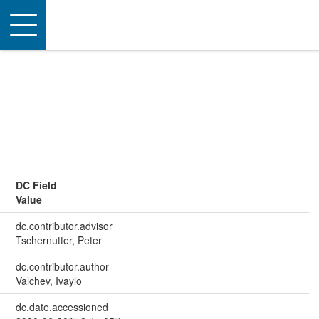
Toggle
navigation
DC Field
Value
dc.contributor.advisor
Tschernutter, Peter
dc.contributor.author
Valchev, Ivaylo
dc.date.accessioned