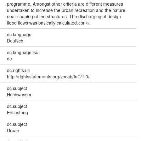
programme. Amongst other criteria are different measures
undertaken to increase the urban recreation and the nature-
near shaping of the structures. The discharging of design
flood flows was basically calculated.<br />
dc.language
Deutsch
dc.language.iso
de
dc.rights.uri
http://rightsstatements.org/vocab/InC/1.0/
dc.subject
Hochwasser
dc.subject
Entlastung
dc.subject
Urban