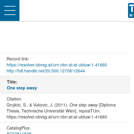
Toggle
navigation
Record link:
https://resolver.obvsg.at/urn:nbn:at:at-ubtuw:1-41660
http://hdl.handle.net/20.500.12708/12644
Title:
One step away
Citation:
Grujicic, S., & Vukovic, J. (2011).
One step away
[Diploma
Thesis, Technische Universität Wien]. reposiTUm.
https://resolver.obvsg.at/urn:nbn:at:at-ubtuw:1-41660
CatalogPlus:
AC07811528