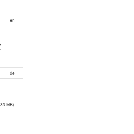
en
o
r
de
.33 MB)