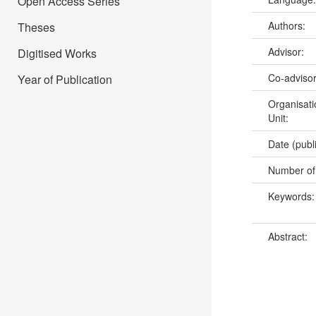
Open Access Series
Authors:
Theses
Advisor:
Digitised Works
Co-adviso
Year of Publication
Organisati
Unit:
Date (publ
Number of
Keywords
Abstract: