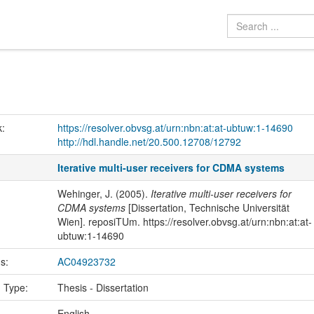
k:
https://resolver.obvsg.at/urn:nbn:at:at-ubtuw:1-14690
http://hdl.handle.net/20.500.12708/12792
Iterative multi-user receivers for CDMA systems
Wehinger, J. (2005).
Iterative multi-user receivers for
CDMA systems
[Dissertation, Technische Universität
Wien]. reposiTUm. https://resolver.obvsg.at/urn:nbn:at:at-
ubtuw:1-14690
us:
AC04923732
n Type:
Thesis - Dissertation
:
English