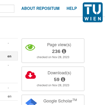
ABOUT REPOSITUM
HELP
-
Page view(s)
236
en
checked on Nov 28, 2023
-
Download(s)
59
checked on Nov 28, 2023
-
en
TM
Google Scholar
-