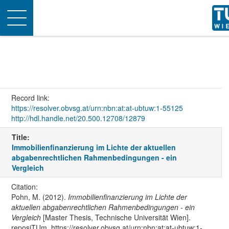
Toggle
navigation
Record link:
https://resolver.obvsg.at/urn:nbn:at:at-ubtuw:1-55125
http://hdl.handle.net/20.500.12708/12879
Title:
Immobilienfinanzierung im Lichte der aktuellen
abgabenrechtlichen Rahmenbedingungen - ein
Vergleich
Citation:
Pohn, M. (2012).
Immobilienfinanzierung im Lichte der
aktuellen abgabenrechtlichen Rahmenbedingungen - ein
Vergleich
[Master Thesis, Technische Universität Wien].
reposiTUm. https://resolver.obvsg.at/urn:nbn:at:at-ubtuw:1-