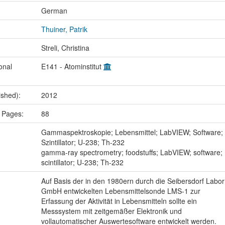
:
German
Thuiner, Patrik
Streli, Christina
onal
E141 - Atominstitut
ished):
2012
 Pages:
88
:
Gammaspektroskopie; Lebensmittel; LabVIEW; Software;
Szintillator; U-238; Th-232
gamma-ray spectrometry; foodstuffs; LabVIEW; software;
scintillator; U-238; Th-232
Auf Basis der in den 1980ern durch die Seibersdorf Labor
GmbH entwickelten Lebensmittelsonde LMS-1 zur
Erfassung der Aktivität in Lebensmitteln sollte ein
Messsystem mit zeitgemäßer Elektronik und
vollautomatischer Auswertesoftware entwickelt werden.