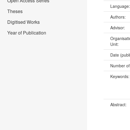
Open Access Series
Language
Theses
Authors:
Digitised Works
Advisor:
Year of Publication
Organisati
Unit:
Date (publ
Number of
Keywords
Abstract: