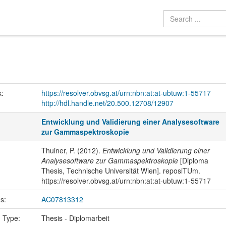
k:
https://resolver.obvsg.at/urn:nbn:at:at-ubtuw:1-55717
http://hdl.handle.net/20.500.12708/12907
Entwicklung und Validierung einer Analysesoftware
zur Gammaspektroskopie
Thuiner, P. (2012).
Entwicklung und Validierung einer
Analysesoftware zur Gammaspektroskopie
[Diploma
Thesis, Technische Universität Wien]. reposiTUm.
https://resolver.obvsg.at/urn:nbn:at:at-ubtuw:1-55717
us:
AC07813312
n Type:
Thesis - Diplomarbeit