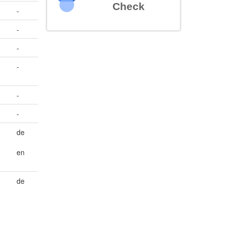
Check
-
-
-
-
-
-
de
en
de