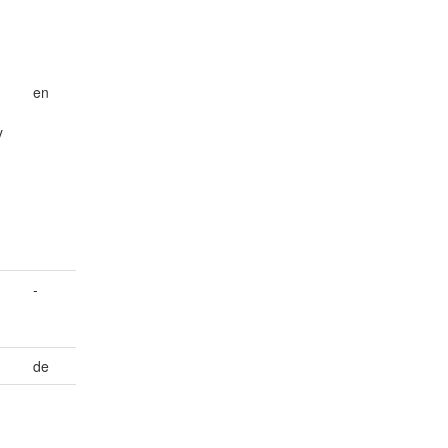
en
y
-
de