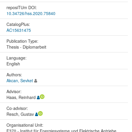
reposiTUm DOI:
10.34726/hss.2020.75840
CatalogPlus:
AC15631475
Publication Type:
Thesis - Diplomarbeit
Language:
English
Authors:
Akcan, Sevket
Advisor:
Haas, Reinhard
Co-advisor:
Resch, Gustav
Organisational Unit:
E370 - Institut für Energiesysteme und Elektrische Antriebe