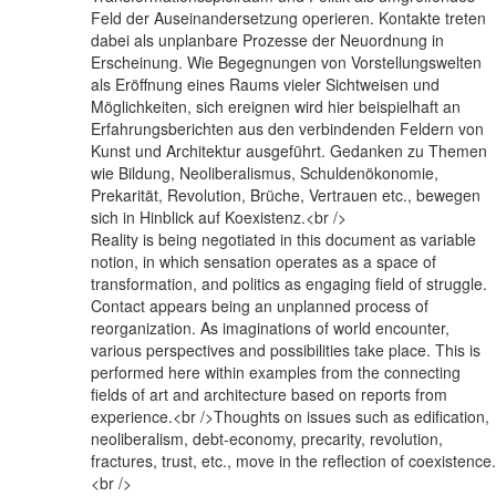
Feld der Auseinandersetzung operieren. Kontakte treten
dabei als unplanbare Prozesse der Neuordnung in
Erscheinung. Wie Begegnungen von Vorstellungswelten
als Eröffnung eines Raums vieler Sichtweisen und
Möglichkeiten, sich ereignen wird hier beispielhaft an
Erfahrungsberichten aus den verbindenden Feldern von
Kunst und Architektur ausgeführt. Gedanken zu Themen
wie Bildung, Neoliberalismus, Schuldenökonomie,
Prekarität, Revolution, Brüche, Vertrauen etc., bewegen
sich in Hinblick auf Koexistenz.<br />
Reality is being negotiated in this document as variable
notion, in which sensation operates as a space of
transformation, and politics as engaging field of struggle.
Contact appears being an unplanned process of
reorganization. As imaginations of world encounter,
various perspectives and possibilities take place. This is
performed here within examples from the connecting
fields of art and architecture based on reports from
experience.<br />Thoughts on issues such as edification,
neoliberalism, debt-economy, precarity, revolution,
fractures, trust, etc., move in the reflection of coexistence.
<br />