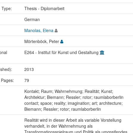
n Type:
Thesis - Diplomarbeit
:
German
Manolas, Elena
Mörtenböck, Peter
onal
E264 - Institut für Kunst und Gestaltung
ished):
2013
 Pages:
79
:
Kontakt; Raum; Wahrnehmung; Realität; Kunst;
Architektur; Biemann; Ressler; rotor; raumlaborberlin
contact; space; reality; imagination; art; architecture;
Biemann; Ressler; rotor; raumlaborberlin
Realität wird in dieser Arbeit als variable Vorstellung
verhandelt, in der Wahrnehmung als
Transformationsspielraum und Politik als umgreifendes