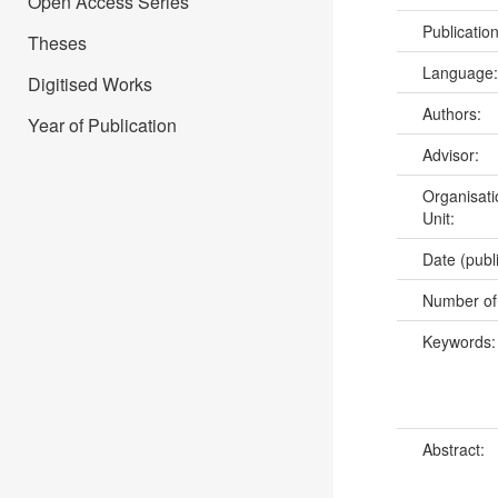
Open Access Series
Publicatio
Theses
Language
Digitised Works
Authors:
Year of Publication
Advisor:
Organisati
Unit:
Date (publ
Number of
Keywords
Abstract: