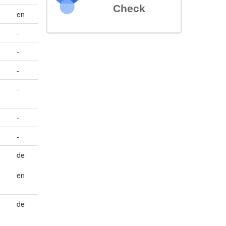
Check
en
-
-
-
-
-
-
de
en
de