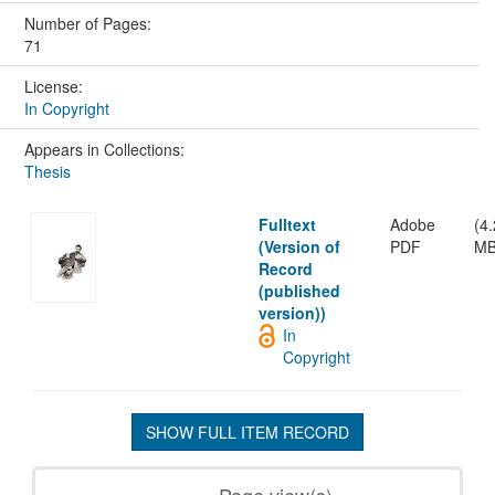
Number of Pages:
71
License:
In Copyright
Appears in Collections:
Thesis
Fulltext
Adobe
(4.
(Version of
PDF
MB
Record
(published
version))
In
Copyright
SHOW FULL ITEM RECORD