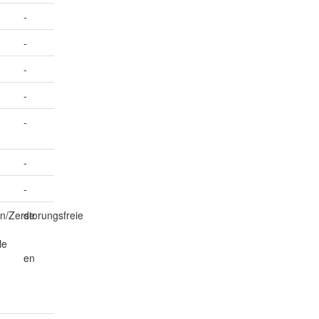
-
-
-
-
-
-
-
n/Zerstorungsfreie
de
le
en