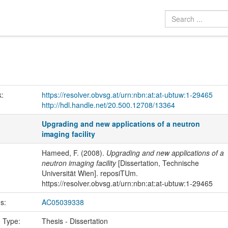
k:
https://resolver.obvsg.at/urn:nbn:at:at-ubtuw:1-29465
http://hdl.handle.net/20.500.12708/13364
Upgrading and new applications of a neutron
imaging facility
Hameed, F. (2008).
Upgrading and new applications of a
neutron imaging facility
[Dissertation, Technische
Universität Wien]. reposiTUm.
https://resolver.obvsg.at/urn:nbn:at:at-ubtuw:1-29465
us:
AC05039338
n Type:
Thesis - Dissertation