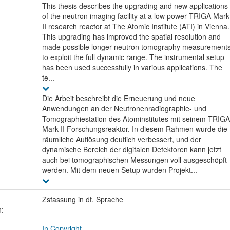
This thesis describes the upgrading and new applications
of the neutron imaging facility at a low power TRIGA Mark
II research reactor at The Atomic Institute (ATI) in Vienna.
This upgrading has improved the spatial resolution and
made possible longer neutron tomography measurement
to exploit the full dynamic range. The instrumental setup
has been used successfully in various applications. The
te...
Die Arbeit beschreibt die Erneuerung und neue
Anwendungen an der Neutronenradiographie- und
Tomographiestation des Atominstitutes mit seinem TRIGA
Mark II Forschungsreaktor. In diesem Rahmen wurde die
räumliche Auflösung deutlich verbessert, und der
dynamische Bereich der digitalen Detektoren kann jetzt
auch bei tomographischen Messungen voll ausgeschöpft
werden. Mit dem neuen Setup wurden Projekt...
Zsfassung in dt. Sprache
n:
In Copyright