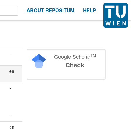
ABOUT REPOSITUM
HELP
-
TM
Google Scholar
Check
en
-
-
en