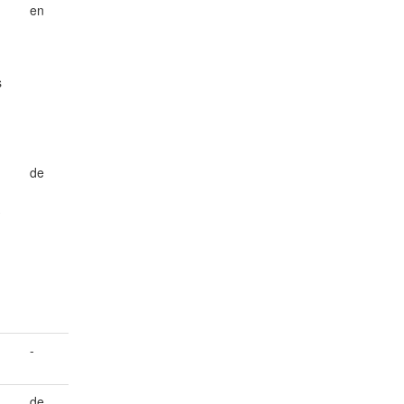
en
s
de
-
de