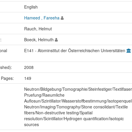
:
English
Hameed , Fareeha
Rauch, Helmut
r:
Boeck, Helmuth
onal
E141 - Atominstitut der Österreichischen Universitäten
ished):
2008
 Pages:
149
:
Neutron/Bildgebung/Tomographie/Steinfestiger/Textilfaser
Pruefung/Raeumliche
Auflosun/Szintillator/Wasserstoffbestimmung/Isotopenquel
Neutron/Imaging/Tomography/Stone consolidant/Textile
fibers/Non-destructive testing/Spatial
resolution/Scintillator/Hydrogen quantification/Isotopic
sources