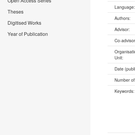
Open Access Series
Language
Theses
Authors:
Digitised Works
Advisor:
Year of Publication
Co-adviso
Organisati
Unit:
Date (publ
Number of
Keywords