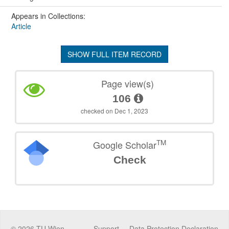
Appears in Collections:
Article
SHOW FULL ITEM RECORD
Page view(s)
106
checked on Dec 1, 2023
TM
Google Scholar
Check
©
2026
TU Wien
Support
Data Protection Declaration