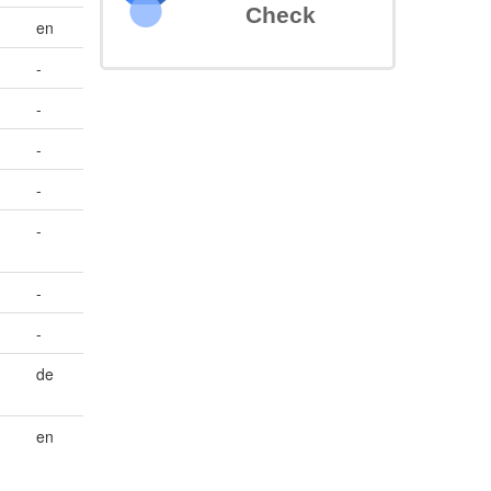
Check
en
-
-
-
-
-
-
-
de
en