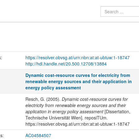
k:
https://resolver.obvsg.at/urn:nbn:at:at-ubtuw:1-18747
http://hdl.handle.net/20.500.12708/13884
Dynamic cost-resource curves for electricity from
renewable energy sources and their application in
energy policy assessment
Resch, G. (2005).
Dynamic cost-resource curves for
electricity from renewable energy sources and their
application in energy policy assessment
[Dissertation,
Technische Universität Wien]. reposiTUm.
https://resolver.obvsg.at/urn:nbn:at:at-ubtuw:1-18747
us:
AC04584507