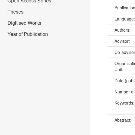
Open Access Series
Publicatio
Theses
Language
Digitised Works
Authors:
Year of Publication
Advisor:
Co-adviso
Organisati
Unit:
Date (publ
Number of
Keywords
Abstract: