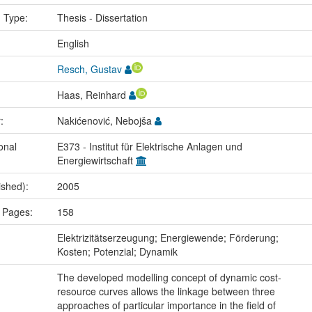
n Type:
Thesis - Dissertation
:
English
Resch, Gustav
Haas, Reinhard
r:
Nakićenović, Nebojša
onal
E373 - Institut für Elektrische Anlagen und
Energiewirtschaft
ished):
2005
 Pages:
158
:
Elektrizitätserzeugung; Energiewende; Förderung;
Kosten; Potenzial; Dynamik
The developed modelling concept of dynamic cost-
resource curves allows the linkage between three
approaches of particular importance in the field of