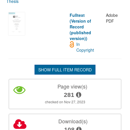
Thesis
Fulltext
Adobe
(Version of
PDF
Record
(published
version))
In
Copyright
SHOW FULL ITEM RECORD
Page view(s)
281
checked on Nov 27, 2023
Download(s)
108