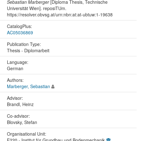
Sebastian Marberger
[Diploma Thesis, Technische
Universität Wien]. reposiTUm.
https://resolver.obvsg.at/urn:nbn:at:at-ubtuw:1-19638
CatalogPlus:
AC05036869
Publication Type:
Thesis - Diplomarbeit
Language:
German
Authors:
Marberger, Sebastian
Advisor:
Brandl, Heinz
Co-advisor:
Blovsky, Stefan
Organisational Unit:
E220 - Institut für Grundbau und Bodenmechanik