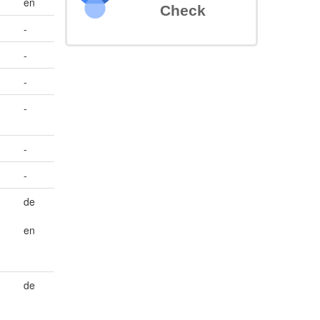
en
Check
-
-
-
-
-
-
de
en
de