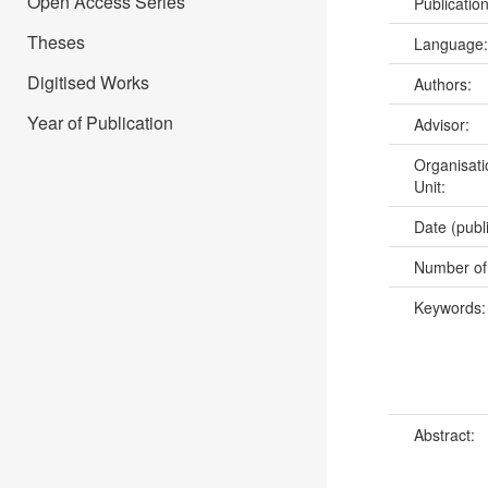
Open Access Series
Publicatio
Theses
Language
Digitised Works
Authors:
Year of Publication
Advisor:
Organisati
Unit:
Date (publ
Number of
Keywords
Abstract: