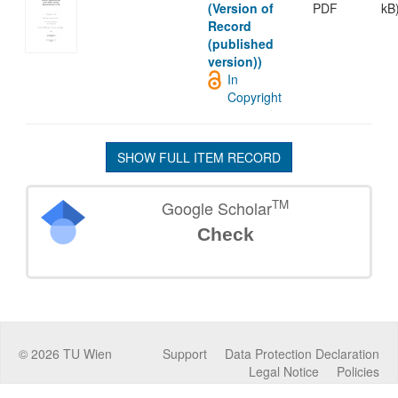
(Version of
PDF
kB
Record
(published
version))
In
Copyright
SHOW FULL ITEM RECORD
TM
Google Scholar
Check
©
2026
TU Wien
Support
Data Protection Declaration
Legal Notice
Policies