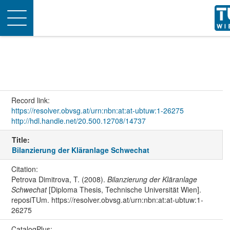
Toggle
navigation
Record link:
https://resolver.obvsg.at/urn:nbn:at:at-ubtuw:1-26275
http://hdl.handle.net/20.500.12708/14737
Title:
Bilanzierung der Kläranlage Schwechat
Citation:
Petrova Dimitrova, T. (2008).
Bilanzierung der Kläranlage
Schwechat
[Diploma Thesis, Technische Universität Wien].
reposiTUm. https://resolver.obvsg.at/urn:nbn:at:at-ubtuw:1-
26275
CatalogPlus: