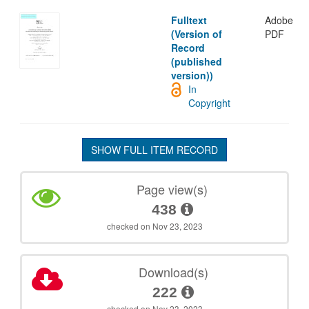
Fulltext
Adobe
(Version of
PDF
Record
(published
version))
In
Copyright
SHOW FULL ITEM RECORD
Page view(s)
438
checked on Nov 23, 2023
Download(s)
222
checked on Nov 23, 2023