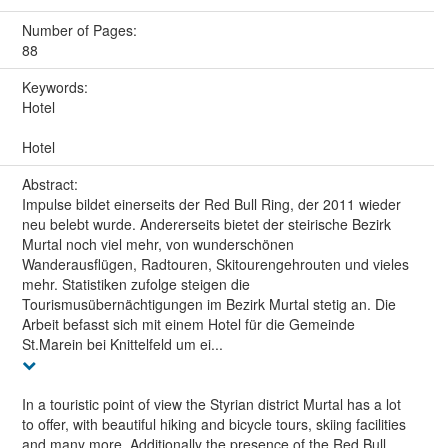
Number of Pages:
88
Keywords:
Hotel
Hotel
Abstract:
Impulse bildet einerseits der Red Bull Ring, der 2011 wieder
neu belebt wurde. Andererseits bietet der steirische Bezirk
Murtal noch viel mehr, von wunderschönen
Wanderausflügen, Radtouren, Skitourengehrouten und vieles
mehr. Statistiken zufolge steigen die
Tourismusübernächtigungen im Bezirk Murtal stetig an. Die
Arbeit befasst sich mit einem Hotel für die Gemeinde
St.Marein bei Knittelfeld um ei...
In a touristic point of view the Styrian district Murtal has a lot
to offer, with beautiful hiking and bicycle tours, skiing facilities
and many more. Additionally the presence of the Red Bull