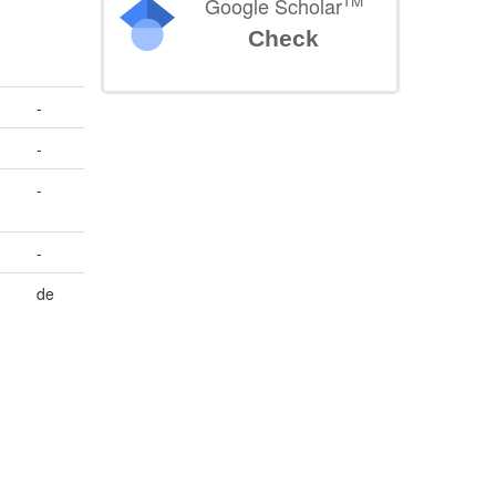
TM
Google Scholar
Check
-
-
-
-
de