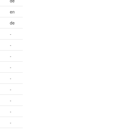
de
en
de
-
-
-
-
-
-
-
-
-
-