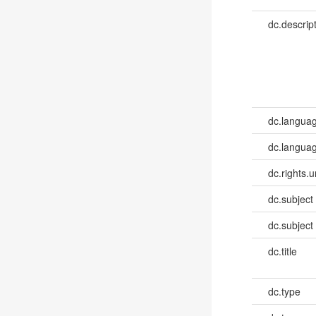
dc.descrip
dc.langua
dc.languag
dc.rights.u
dc.subject
dc.subject
dc.title
dc.type