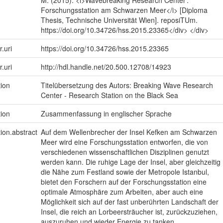
Forschungsstation am Schwarzen Meer</i> [Diploma
Thesis, Technische Universität Wien]. reposiTUm.
https://doi.org/10.34726/hss.2015.23365</div> </div>
r.uri
https://doi.org/10.34726/hss.2015.23365
r.uri
http://hdl.handle.net/20.500.12708/14923
tion
Titelübersetzung des Autors: Breaking Wave Research
Center - Research Station on the Black Sea
tion
Zusammenfassung in englischer Sprache
tion.abstract
Auf dem Wellenbrecher der Insel Kefken am Schwarzen
Meer wird eine Forschungsstation entworfen, die von
verschiedenen wissenschaftlichen Disziplinen genutzt
werden kann. Die ruhige Lage der Insel, aber gleichzeitig
die Nähe zum Festland sowie der Metropole Istanbul,
bietet den Forschern auf der Forschungsstation eine
optimale Atmosphäre zum Arbeiten, aber auch eine
Möglichkeit sich auf der fast unberührten Landschaft der
Insel, die reich an Lorbeersträucher ist, zurückzuziehen,
auszuruhen und wieder Energie zu tanken.