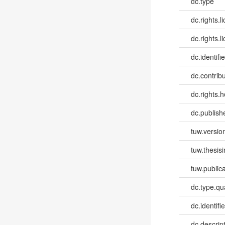
dc.type
dc.rights.l
dc.rights.l
dc.identifie
dc.contribut
dc.rights.h
dc.publish
tuw.versio
tuw.thesis
tuw.publica
dc.type.qua
dc.identifie
dc.descri