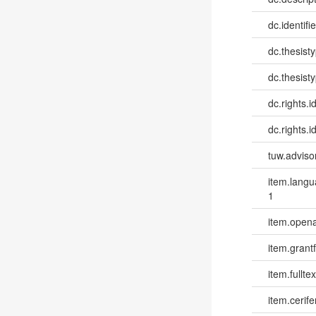
dc.identifi
dc.thesist
dc.thesist
dc.rights.id
dc.rights.id
tuw.advisor
item.lang
1
item.opena
item.grantf
item.fulltex
item.cerife