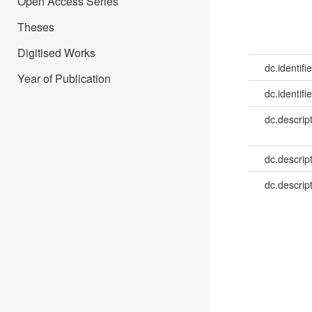
Open Access Series
Theses
Digitised Works
dc.identifie
Year of Publication
dc.identifie
dc.descrip
dc.descrip
dc.descrip