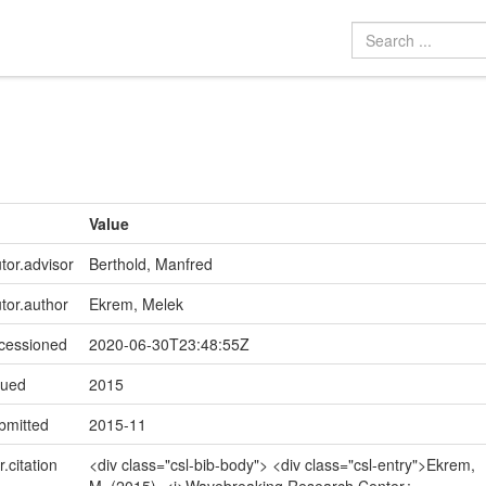
Value
tor.advisor
Berthold, Manfred
utor.author
Ekrem, Melek
ccessioned
2020-06-30T23:48:55Z
sued
2015
bmitted
2015-11
r.citation
<div class="csl-bib-body"> <div class="csl-entry">Ekrem,
M. (2015). <i>Wavebreaking Research Center :