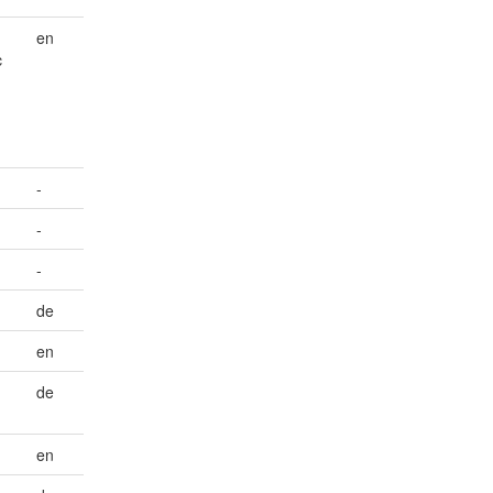
en
c
-
-
-
de
en
de
en