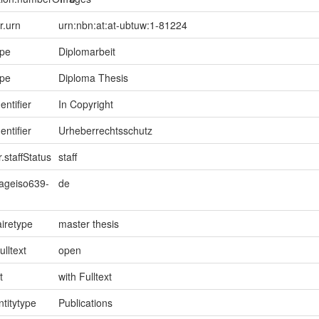
er.urn
urn:nbn:at:at-ubtuw:1-81224
ype
Diplomarbeit
ype
Diploma Thesis
entifier
In Copyright
entifier
Urheberrechtsschutz
.staffStatus
staff
uageiso639-
de
iretype
master thesis
ulltext
open
t
with Fulltext
ntitytype
Publications