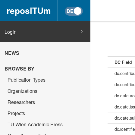
reposiTUm
Login
NEWS
DC Field
BROWSE BY
dc.contribu
Publication Types
dc.contrib
Organizations
dc.date.a
Researchers
dc.date.is
Projects
dc.date.su
TU Wien Academic Press
dc.identifie