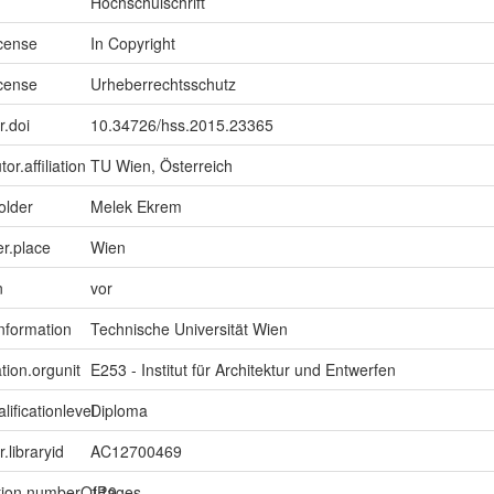
Hochschulschrift
icense
In Copyright
icense
Urheberrechtsschutz
r.doi
10.34726/hss.2015.23365
or.affiliation
TU Wien, Österreich
older
Melek Ekrem
er.place
Wien
n
vor
information
Technische Universität Wien
tion.orgunit
E253 - Institut für Architektur und Entwerfen
lificationlevel
Diploma
r.libraryid
AC12700469
ption.numberOfPages
110