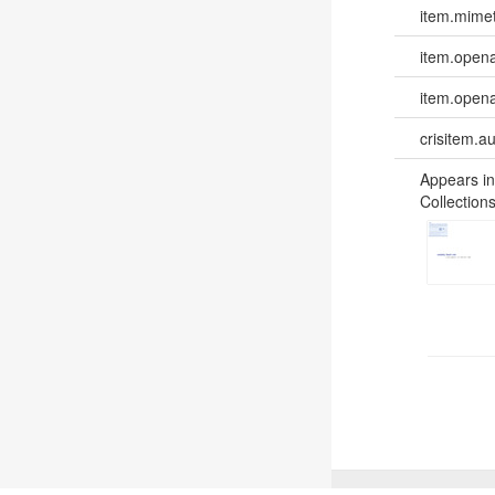
item.mime
item.opena
item.opena
crisitem.a
Appears in
Collections