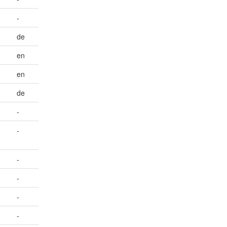
-
de
en
en
de
-
-
-
-
-
-