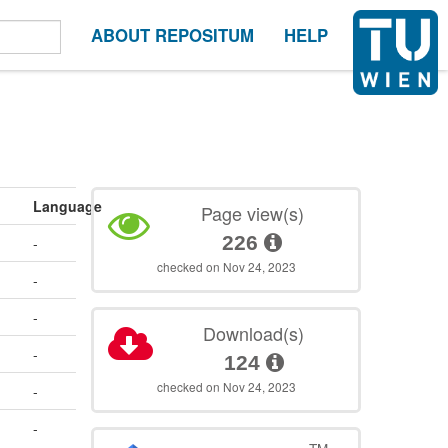
ABOUT REPOSITUM
HELP
Language
Page view(s)
226
-
checked on Nov 24, 2023
-
-
Download(s)
-
124
checked on Nov 24, 2023
-
-