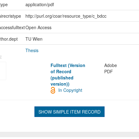
type
application/pdf
irecristype
http://purl.org/coar/resource_type/c_bdcc
ccessfulltext
Open Access
uthor.dept
TU Wien
Thesis
:
Fulltext (Version
Adobe
of Record
PDF
(published
version))
In Copyright
SHOW SIMPLE ITEM RECORD