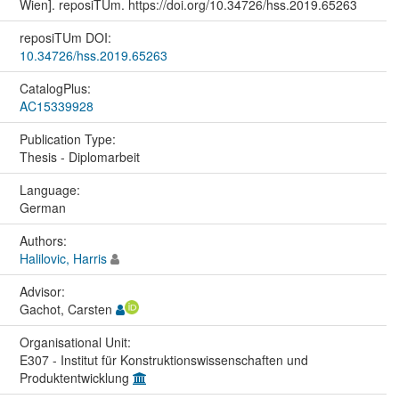
Wien]. reposiTUm. https://doi.org/10.34726/hss.2019.65263
reposiTUm DOI:
10.34726/hss.2019.65263
CatalogPlus:
AC15339928
Publication Type:
Thesis - Diplomarbeit
Language:
German
Authors:
Halilovic, Harris
Advisor:
Gachot, Carsten
Organisational Unit:
E307 - Institut für Konstruktionswissenschaften und
Produktentwicklung