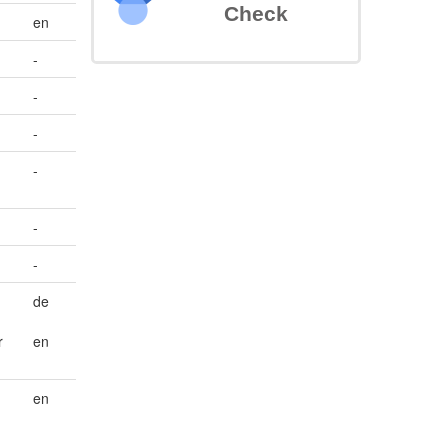
Check
en
-
-
-
-
-
-
de
r
en
en