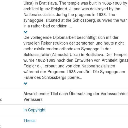
Ulica) in Bratislava. The temple was built in 1862-1863 by
architect Ignaz Feigler d. J. and was destroyed by the
Nationalsocialists during the progoms in 1938. The
synagogue, situated at the Schlossberg, survived the war
in a rather bad condition ...
Die vorliegende Diplomarbeit beschäftigt sich mit der
virtuellen Rekonstruktion der zerstörten und heute nicht
mehr existierenden orthodoxen Synagoge in der
Schlossstraße (Zámocká Ulica) in Bratislava. Der Tempel
wurde 1862-1863 nach den Entwürfen von Architekt Igna
Feigler d.J. erbaut und von den Nationalsozialisten
während der Progrome 1938 zerstört. Die Synagoge am
Fuße des Schlossbergs überle...
Abweichender Titel nach Übersetzung der Verfasserin/de
n:
Verfassers
In Copyright
Thesis
: