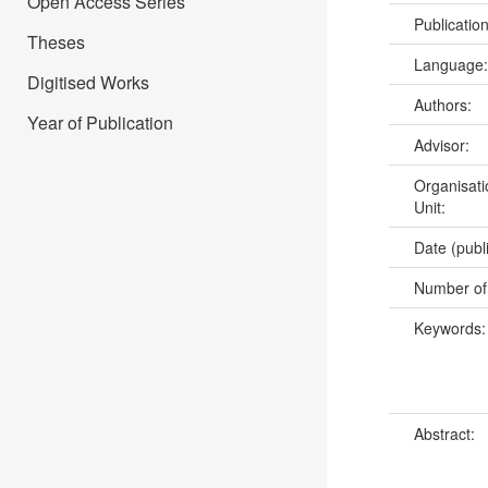
Open Access Series
Publicatio
Theses
Language
Digitised Works
Authors:
Year of Publication
Advisor:
Organisati
Unit:
Date (publ
Number of
Keywords
Abstract: