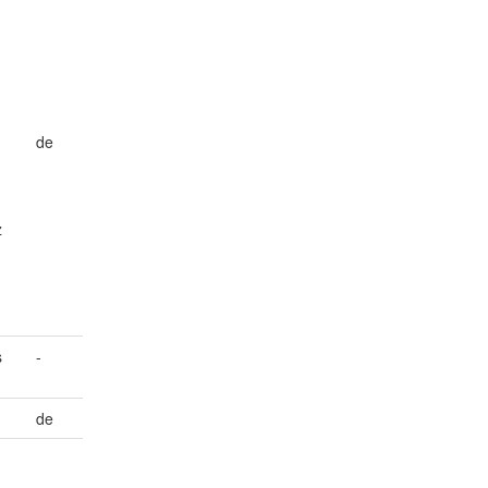
de
z
s
-
de