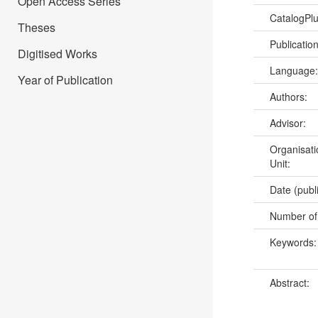
Open Access Series
CatalogPl
Theses
Publicatio
Digitised Works
Language
Year of Publication
Authors:
Advisor:
Organisati
Unit:
Date (publ
Number of
Keywords
Abstract: