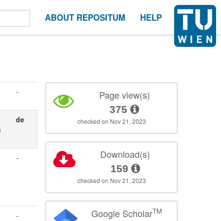
ABOUT REPOSITUM
HELP
-
Page view(s)
375
de
checked on Nov 21, 2023
s
Download(s)
-
159
checked on Nov 21, 2023
TM
Google Scholar
-