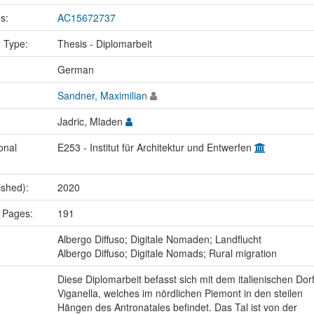
us:
AC15672737
n Type:
Thesis - Diplomarbeit
:
German
Sandner, Maximilian
Jadric, Mladen
onal
E253 - Institut für Architektur und Entwerfen
ished):
2020
 Pages:
191
:
Albergo Diffuso; Digitale Nomaden; Landflucht
Albergo Diffuso; Digitale Nomads; Rural migration
Diese Diplomarbeit befasst sich mit dem italienischen Dor
Viganella, welches im nördlichen Piemont in den steilen
Hängen des Antronatales befindet. Das Tal ist von der