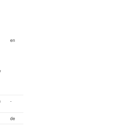
en
y
s
-
de