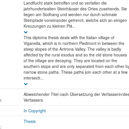
Landflucht stark betroffen und so verfallen die
jahrhundertealten Steinhäuser des Ortes zusehends. Sie
liegen am Südhang und werden nur durch schmale
Steinpfade voneinander getrennt, welche sich an einigen
Kreuzungen zu kleinen Plä...
This diploma thesis deals with the Italian village of
Viganella, which is in northern Piedmont in between the
steep slopes of the Antrona Valley. The valley is badly
affected by the rural exodus and so the old stone houses
of the village are decaying. They are located on the
southern slope and are only separated from each other b
narrow stone paths. These paths join each other at a few
intersecti...
Abweichender Titel nach Übersetzung der Verfasserin/de
n:
Verfassers
In Copyright
Thesis
: