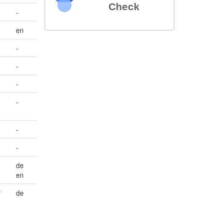
Check
-
en
-
-
-
-
-
-
de
en
f
de