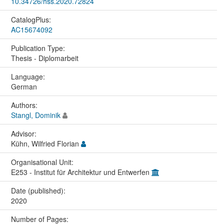
10.34726/hss.2020.72824
CatalogPlus:
AC15674092
Publication Type:
Thesis - Diplomarbeit
Language:
German
Authors:
Stangl, Dominik
Advisor:
Kühn, Wilfried Florian
Organisational Unit:
E253 - Institut für Architektur und Entwerfen
Date (published):
2020
Number of Pages: