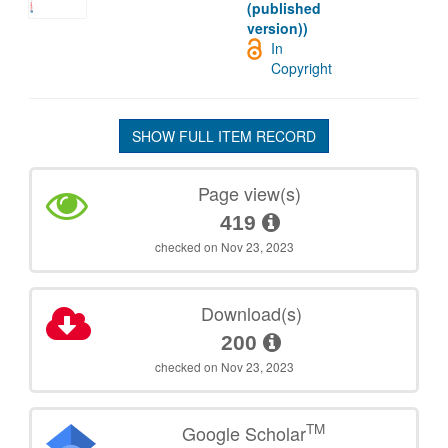
(published
version))
In
Copyright
SHOW FULL ITEM RECORD
Page view(s)
419
checked on Nov 23, 2023
Download(s)
200
checked on Nov 23, 2023
TM
Google Scholar