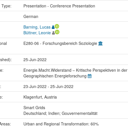
n Type:
Presentation - Conference Presentation
:
German
Barning, Lucas
Büttner, Leonie
onal
E280-06 - Forschungsbereich Soziologie
ished):
25-Jun-2022
me:
Energie.Macht.Widerstand – Kritische Perspektiven in der
Geographischen Energieforschung
e:
23-Jun-2022 - 25-Jun-2022
ce:
Klagenfurt, Austria
:
Smart Grids
Deutschland; Indien; Gouvernementalität
Areas:
Urban and Regional Transformation: 60%