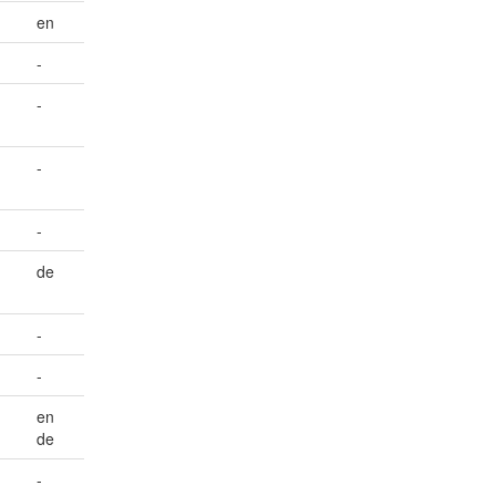
en
-
-
-
-
de
-
-
en
de
-