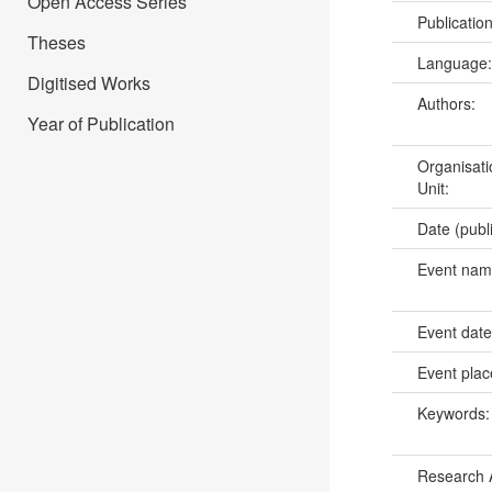
Open Access Series
Publicatio
Theses
Language
Digitised Works
Authors:
Year of Publication
Organisati
Unit:
Date (publ
Event na
Event dat
Event pla
Keywords
Research 