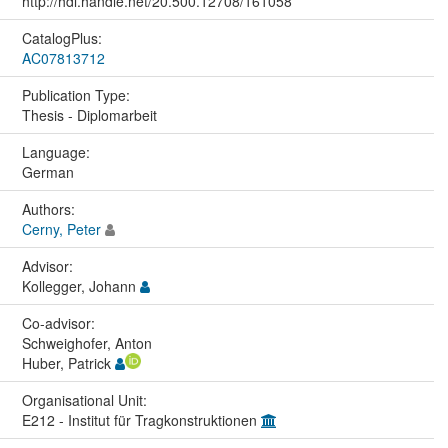
http://hdl.handle.net/20.500.12708/161058
CatalogPlus:
AC07813712
Publication Type:
Thesis - Diplomarbeit
Language:
German
Authors:
Cerny, Peter
Advisor:
Kollegger, Johann
Co-advisor:
Schweighofer, Anton
Huber, Patrick
Organisational Unit:
E212 - Institut für Tragkonstruktionen