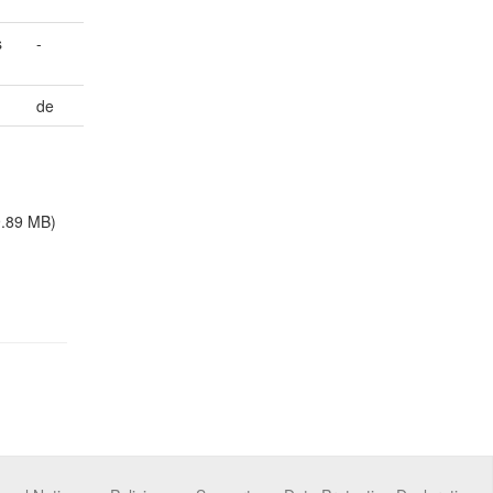
s
-
de
9.89 MB)