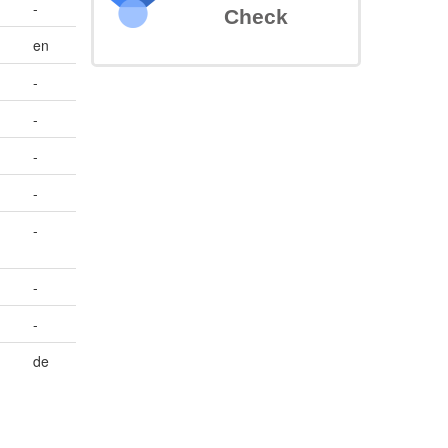
-
Check
en
-
-
-
-
-
-
-
de