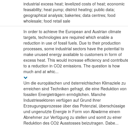
industrial excess heat; levelized costs of heat; economic
feasability; heat pump; district heating; public data;
geographical analysis; bakeries; data centres; food
wholesale; food retail sale
In order to achieve the European and Austrian climate
targets, technologies are required which enable a
reduction in use of fossil fuels. Due to their production
processes, some industrial sectors have the potential to
make unused energy available to customers in form of
excess heat. This would increase efficiency and contribut
to a reduction in CO2 emissions. The question is how
much and at whic...
Um die europäischen und österreichischen Klimaziele zu
erreichen sind Techniken gefragt, die eine Reduktion von
fossilen Energieträgern ermöglichen. Manche
Industriesektoren verfügen auf Grund ihrer
Erzeugungsprozesse über das Potenzial, überschüssige
und ungenutzte Energie in Form von Abwärme einem
Abnehmer zur Verfügung zu stellen und somit zu einer
Reduktion des CO2 Ausstosses beizutragen. Dabe...