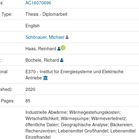
us:
AC16070696
n Type:
Thesis - Diplomarbeit
:
English
Schönauer, Michael
Haas, Reinhard
r:
Büchele, Richard
onal
E370 - Institut für Energiesysteme und Elektrische
Antriebe
ished):
2020
 Pages:
85
:
Industrielle Abwärme; Wärmegestehungskosten;
Wirtschaftlichkeit; Wärmepumpe; Wärmeverteilnetz;
öffentliche Daten; Geographische Analyse; Bäckereien;
Rechenzentren; Lebensmittel Großhandel; Lebensmittel
Einzelhandel