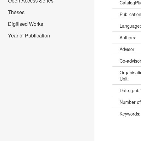
Open Access Series
CatalogPl
Theses
Publicatio
Digitised Works
Language
Year of Publication
Authors:
Advisor:
Co-adviso
Organisati
Unit:
Date (publ
Number of
Keywords