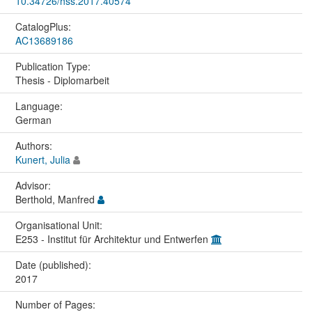
10.34726/hss.2017.40574
CatalogPlus:
AC13689186
Publication Type:
Thesis - Diplomarbeit
Language:
German
Authors:
Kunert, Julia
Advisor:
Berthold, Manfred
Organisational Unit:
E253 - Institut für Architektur und Entwerfen
Date (published):
2017
Number of Pages: