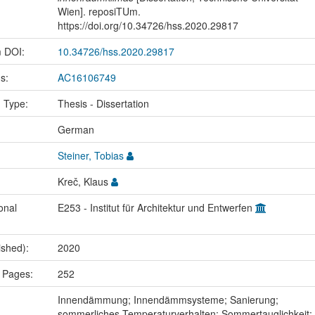
Wien]. reposiTUm.
https://doi.org/10.34726/hss.2020.29817
m DOI:
10.34726/hss.2020.29817
us:
AC16106749
n Type:
Thesis - Dissertation
:
German
Steiner, Tobias
Kreč, Klaus
onal
E253 - Institut für Architektur und Entwerfen
ished):
2020
 Pages:
252
:
Innendämmung; Innendämmsysteme; Sanierung;
sommerliches Temperaturverhalten; Sommertauglichkeit;