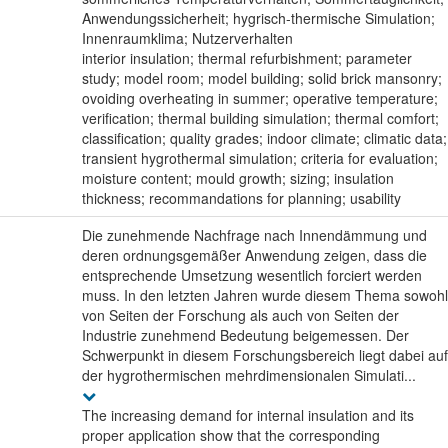
Anwendungssicherheit; hygrisch-thermische Simulation;
Innenraumklima; Nutzerverhalten
interior insulation; thermal refurbishment; parameter
study; model room; model building; solid brick mansonry;
ovoiding overheating in summer; operative temperature;
verification; thermal building simulation; thermal comfort;
classification; quality grades; indoor climate; climatic data;
transient hygrothermal simulation; criteria for evaluation;
moisture content; mould growth; sizing; insulation
thickness; recommandations for planning; usability
Die zunehmende Nachfrage nach Innendämmung und
deren ordnungsgemäßer Anwendung zeigen, dass die
entsprechende Umsetzung wesentlich forciert werden
muss. In den letzten Jahren wurde diesem Thema sowohl
von Seiten der Forschung als auch von Seiten der
Industrie zunehmend Bedeutung beigemessen. Der
Schwerpunkt in diesem Forschungsbereich liegt dabei auf
der hygrothermischen mehrdimensionalen Simulati...
The increasing demand for internal insulation and its
proper application show that the corresponding