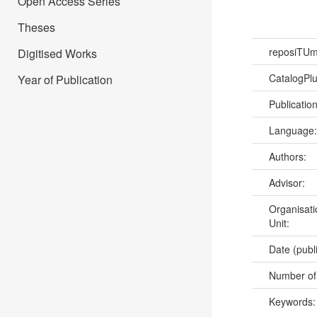
Open Access Series
Theses
reposiTU
Digitised Works
CatalogPl
Year of Publication
Publicatio
Language
Authors:
Advisor:
Organisati
Unit:
Date (publ
Number of
Keywords