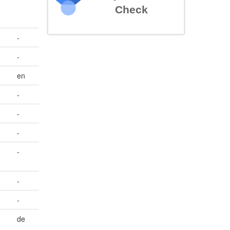
Check
-
-
en
-
-
-
-
-
-
de