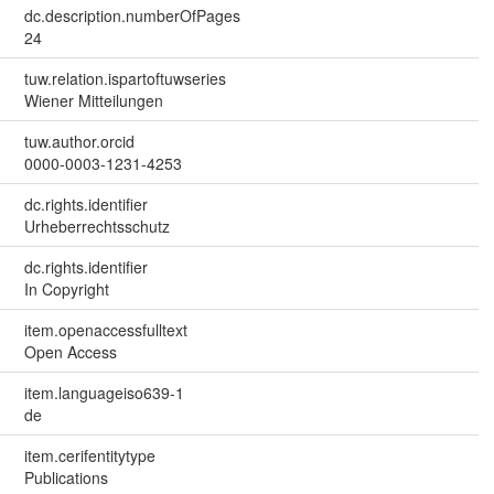
dc.description.numberOfPages
24
tuw.relation.ispartoftuwseries
Wiener Mitteilungen
tuw.author.orcid
0000-0003-1231-4253
dc.rights.identifier
Urheberrechtsschutz
dc.rights.identifier
In Copyright
item.openaccessfulltext
Open Access
item.languageiso639-1
de
item.cerifentitytype
Publications