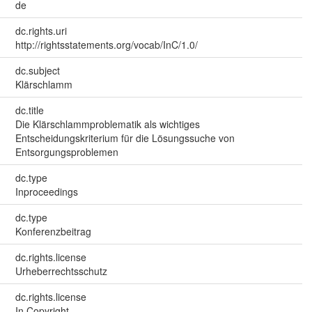
de
dc.rights.uri
http://rightsstatements.org/vocab/InC/1.0/
dc.subject
Klärschlamm
dc.title
Die Klärschlammproblematik als wichtiges
Entscheidungskriterium für die Lösungssuche von
Entsorgungsproblemen
dc.type
Inproceedings
dc.type
Konferenzbeitrag
dc.rights.license
Urheberrechtsschutz
dc.rights.license
In Copyright