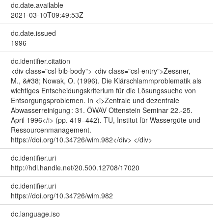
dc.date.available
2021-03-10T09:49:53Z
dc.date.issued
1996
dc.identifier.citation
<div class="csl-bib-body"> <div class="csl-entry">Zessner,
M., &#38; Nowak, O. (1996). Die Klärschlammproblematik als
wichtiges Entscheidungskriterium für die Lösungssuche von
Entsorgungsproblemen. In <i>Zentrale und dezentrale
Abwasserreinigung : 31. ÖWAV Ottenstein Seminar 22.-25.
April 1996</i> (pp. 419–442). TU, Institut für Wassergüte und
Ressourcenmanagement.
https://doi.org/10.34726/wim.982</div> </div>
dc.identifier.uri
http://hdl.handle.net/20.500.12708/17020
dc.identifier.uri
https://doi.org/10.34726/wim.982
dc.language.iso