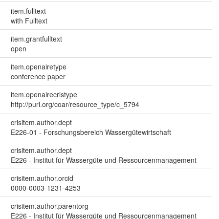
item.fulltext
with Fulltext
item.grantfulltext
open
item.openairetype
conference paper
item.openairecristype
http://purl.org/coar/resource_type/c_5794
crisitem.author.dept
E226-01 - Forschungsbereich Wassergütewirtschaft
crisitem.author.dept
E226 - Institut für Wassergüte und Ressourcenmanagement
crisitem.author.orcid
0000-0003-1231-4253
crisitem.author.parentorg
E226 - Institut für Wassergüte und Ressourcenmanagement