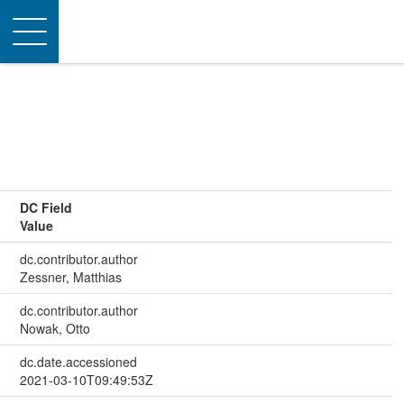
Toggle
navigation
DC Field
Value
dc.contributor.author
Zessner, Matthias
dc.contributor.author
Nowak, Otto
dc.date.accessioned
2021-03-10T09:49:53Z