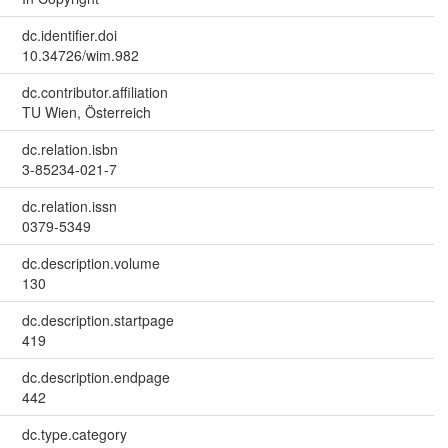
dc.identifier.doi
10.34726/wim.982
dc.contributor.affiliation
TU Wien, Österreich
dc.relation.isbn
3-85234-021-7
dc.relation.issn
0379-5349
dc.description.volume
130
dc.description.startpage
419
dc.description.endpage
442
dc.type.category