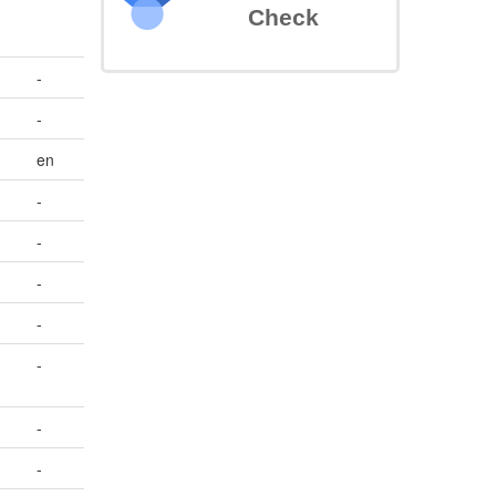
Check
-
-
en
-
-
-
-
-
-
-