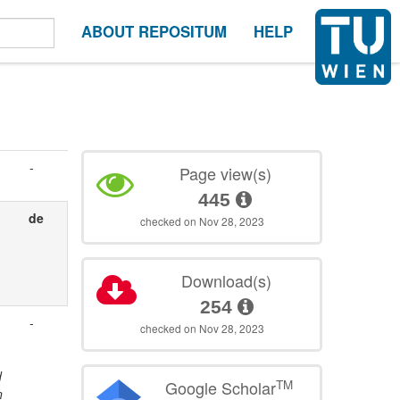
ABOUT REPOSITUM
HELP
-
Page view(s)
445
de
checked on Nov 28, 2023
Download(s)
254
-
checked on Nov 28, 2023
d
TM
Google Scholar
n