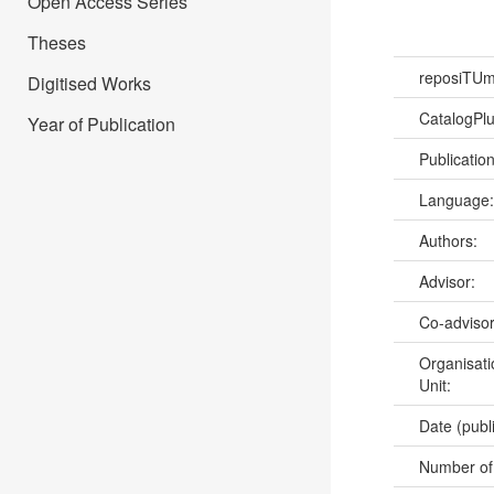
Open Access Series
Theses
reposiTU
Digitised Works
CatalogPl
Year of Publication
Publicatio
Language
Authors:
Advisor:
Co-adviso
Organisati
Unit:
Date (publ
Number of