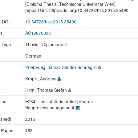
[Diploma Thesis, Technische Universität Wien].
reposiTUm. https://doi.org/10.34726/hss.2015.25490
m DOI:
10.34726/hss.2015.25490
us:
AC12670003
n Type:
Thesis - Diplomarbeit
:
German
Priebernig, Janina Sandra Sonnegild
Kropik, Andreas
r:
Hirm, Thomas Stefan
onal
E234 - Institut für interdisziplinäres
Bauprozessmanagement
ished):
2015
 Pages:
163