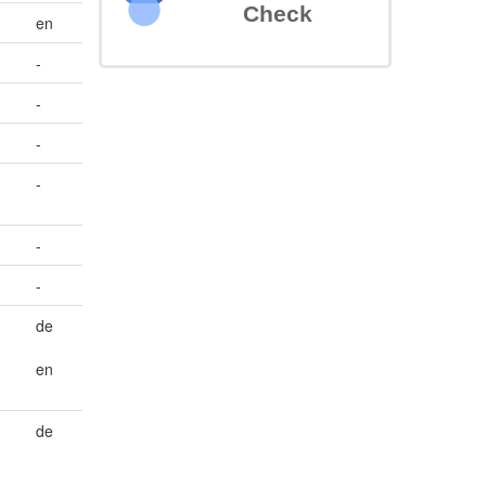
Check
en
-
-
-
-
-
-
de
en
de