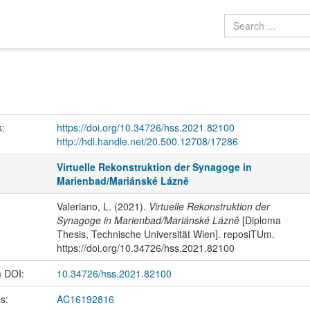
k:
https://doi.org/10.34726/hss.2021.82100
http://hdl.handle.net/20.500.12708/17286
Virtuelle Rekonstruktion der Synagoge in
Marienbad/Mariánské Lázně
Valeriano, L. (2021).
Virtuelle Rekonstruktion der
Synagoge in Marienbad/Mariánské Lázně
[Diploma
Thesis, Technische Universität Wien]. reposiTUm.
https://doi.org/10.34726/hss.2021.82100
m DOI:
10.34726/hss.2021.82100
us:
AC16192816