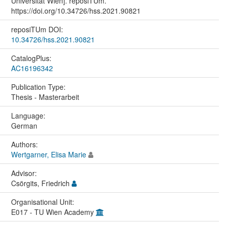
Universität Wien]. reposiTUm.
https://doi.org/10.34726/hss.2021.90821
reposiTUm DOI:
10.34726/hss.2021.90821
CatalogPlus:
AC16196342
Publication Type:
Thesis - Masterarbeit
Language:
German
Authors:
Wertgarner, Elisa Marie
Advisor:
Csörgits, Friedrich
Organisational Unit:
E017 - TU Wien Academy