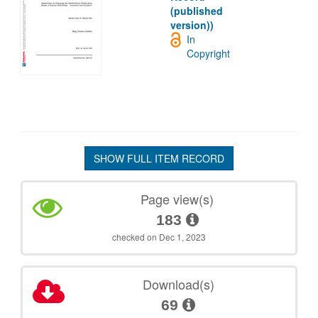
(published
version))
In
Copyright
SHOW FULL ITEM RECORD
Page view(s)
183
checked on Dec 1, 2023
Download(s)
69