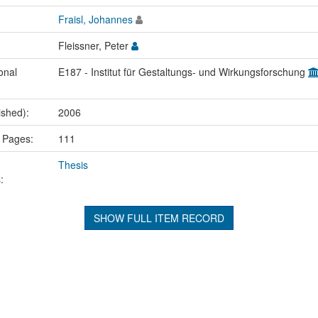
Fraisl, Johannes
Fleissner, Peter
onal
E187 - Institut für Gestaltungs- und Wirkungsforschung
ished):
2006
 Pages:
111
Thesis
:
SHOW FULL ITEM RECORD