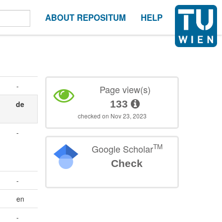
ABOUT REPOSITUM
HELP
-
Page view(s)
133
de
checked on Nov 23, 2023
-
TM
Google Scholar
Check
-
en
-