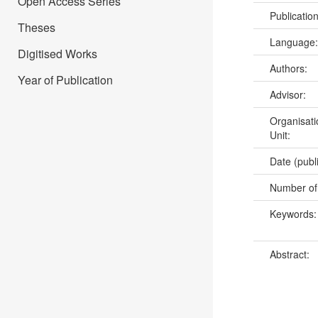
Open Access Series
Publicatio
Theses
Language
Digitised Works
Authors:
Year of Publication
Advisor:
Organisati
Unit:
Date (publ
Number of
Keywords
Abstract: