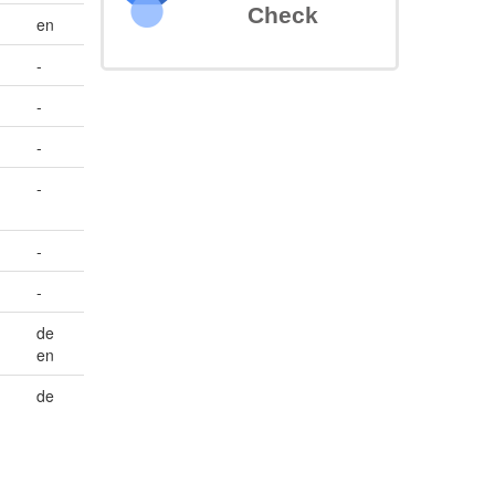
Check
en
-
-
-
-
-
-
de
en
de