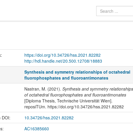
k:
https://doi.org/10.34726/hss.2021.82282
http://hdl.handle.net/20.500.12708/18883
Synthesis and symmetry relationships of octahedral
fluorophosphates and fluoroantimonates
Nastran, M. (2021).
Synthesis and symmetry relationship
of octahedral fluorophosphates and fluoroantimonates
[Diploma Thesis, Technische Universität Wien].
reposiTUm. https://doi.org/10.34726/hss.2021.82282
m DOI:
10.34726/hss.2021.82282
us:
AC16385660