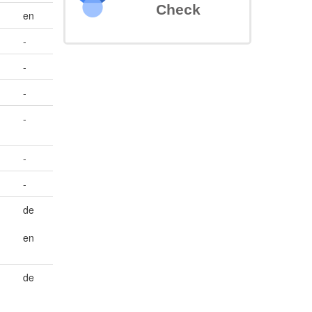
Check
en
-
-
-
-
-
-
de
en
de