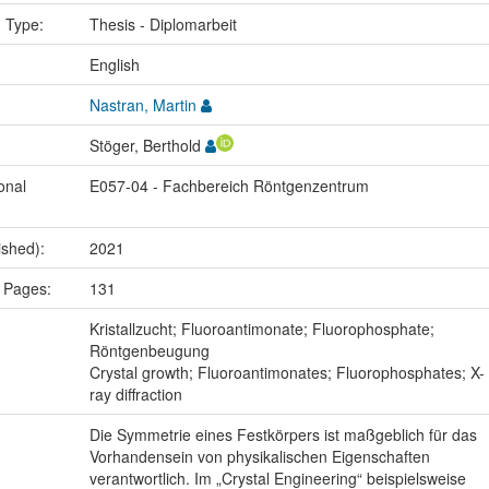
n Type:
Thesis - Diplomarbeit
:
English
Nastran, Martin
Stöger, Berthold
onal
E057-04 - Fachbereich Röntgenzentrum
ished):
2021
 Pages:
131
:
Kristallzucht; Fluoroantimonate; Fluorophosphate;
Röntgenbeugung
Crystal growth; Fluoroantimonates; Fluorophosphates; X-
ray diffraction
Die Symmetrie eines Festkörpers ist maßgeblich für das
Vorhandensein von physikalischen Eigenschaften
verantwortlich. Im „Crystal Engineering“ beispielsweise