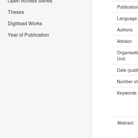
Open Access Series
Publicatio
Theses
Language
Digitised Works
Authors:
Year of Publication
Advisor:
Organisati
Unit:
Date (publ
Number of
Keywords
Abstract: