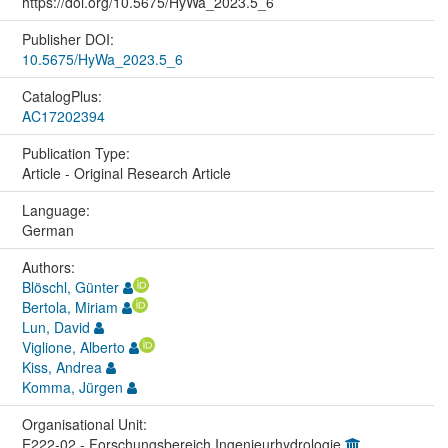
https://doi.org/10.5675/HyWa_2023.5_6
Publisher DOI:
10.5675/HyWa_2023.5_6
CatalogPlus:
AC17202394
Publication Type:
Article - Original Research Article
Language:
German
Authors:
Blöschl, Günter
Bertola, Miriam
Lun, David
Viglione, Alberto
Kiss, Andrea
Komma, Jürgen
Organisational Unit:
E222-02 - Forschungsbereich Ingenieurhydrologie