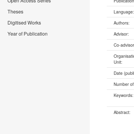
Open Access Series
Publicatio
Theses
Language
Digitised Works
Authors:
Year of Publication
Advisor:
Co-adviso
Organisati
Unit:
Date (publ
Number of
Keywords
Abstract: