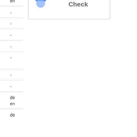
en
Check
-
-
-
-
-
-
-
de
en
de