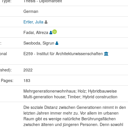
n Type:
Thesis - Diplomarbeit
:
German
Ertler, Julia
Fadai, Alireza
r:
Swoboda, Sigrun
onal
E259 - Institut für Architekturwissenschaften
ished):
2022
 Pages:
183
:
Mehrgenerationenwohnhaus; Holz; Hybridbauweise
Multi-generation house; Timber; Hybrid construction
Die soziale Distanz zwischen Generationen nimmt in den
letzten Jahren immer mehr zu. Vor allem im urbanen
Raum gibt es wenige natürliche Berührungsflächen
zwischen älteren und jüngeren Personen. Denn sowohl