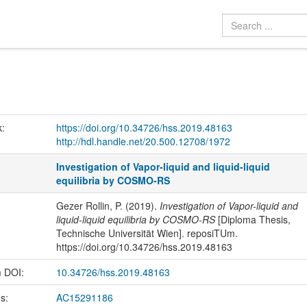
k:
https://doi.org/10.34726/hss.2019.48163
http://hdl.handle.net/20.500.12708/1972
Investigation of Vapor-liquid and liquid-liquid
equilibria by COSMO-RS
Gezer Rollin, P. (2019).
Investigation of Vapor-liquid and
liquid-liquid equilibria by COSMO-RS
[Diploma Thesis,
Technische Universität Wien]. reposiTUm.
https://doi.org/10.34726/hss.2019.48163
m DOI:
10.34726/hss.2019.48163
us:
AC15291186