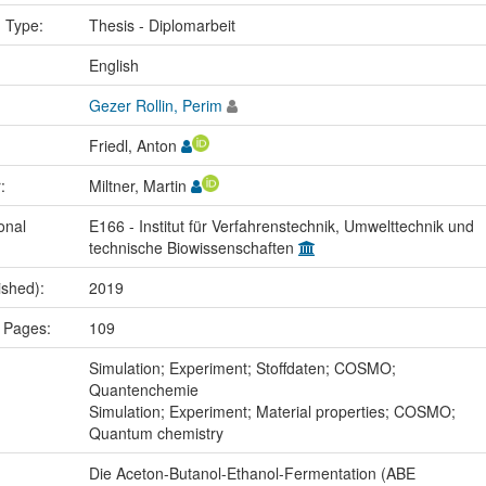
n Type:
Thesis - Diplomarbeit
:
English
Gezer Rollin, Perim
Friedl, Anton
r:
Miltner, Martin
onal
E166 - Institut für Verfahrenstechnik, Umwelttechnik und
technische Biowissenschaften
ished):
2019
 Pages:
109
:
Simulation; Experiment; Stoffdaten; COSMO;
Quantenchemie
Simulation; Experiment; Material properties; COSMO;
Quantum chemistry
Die Aceton-Butanol-Ethanol-Fermentation (ABE