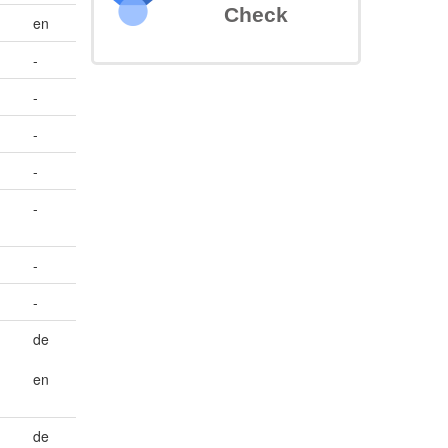
Check
en
-
-
-
-
-
-
-
de
en
de