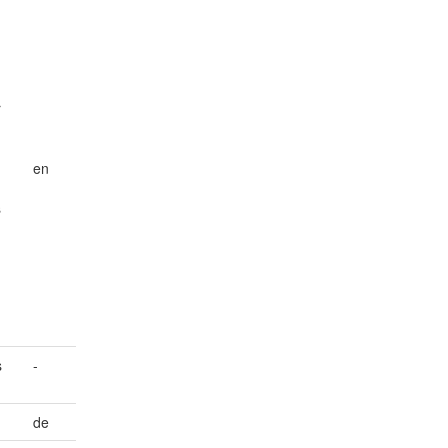
r
en
s
s
-
de