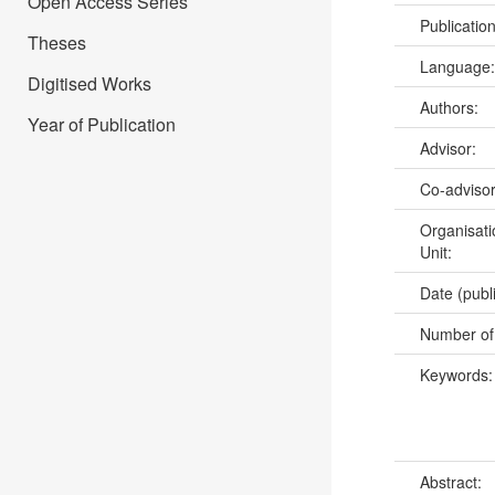
Open Access Series
Publicatio
Theses
Language
Digitised Works
Authors:
Year of Publication
Advisor:
Co-adviso
Organisati
Unit:
Date (publ
Number of
Keywords
Abstract: