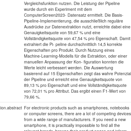
Vergleichsfunktion nutzen. Die Leistung der Pipeline
wurde durch ein Experiment mit dem
ComputerScreen2023- Datensatz ermittelt. Die Basis-
Pipeline-Implementierung, die ausschließlich reguläre
Ausdrücke zur Datenextraktion nutzt, erreichte dabei eine
Genauigkeitsquote von 59,67 % und eine
Vollständigkeitsquote von 47,54 % pro Eigenschaft. Damit
extrahiert die Pi- peline durchschnittlich 14,5 korrekte
Eigenschaften pro Produkt. Durch Nutzung eines
Machine-Learning-Modells für die Extraktion, oder einer
manuellen Anpassung der Kon- figuration konnten die
Werte leicht verbessert werden. Die Auswertung
basierend auf 15 Eigenschaften zeigt das wahre Potenzia
der Pipeline und erreicht eine Genauigkeitsquote von
89,13 % pro Eigenschaft und eine Vollständigkeitsquote
von 72,01 % pro Attribut. Das ergibt einen F1-Wert von
79,66 %.
tion.abstract
For electronic products such as smartphones, notebooks
or computer screens, there are a lot of competing devices
from a wide range of manufacturers. If you need a new
smartphone, it is practically impossible to find all the
relevant brands, browse their product pages and inform