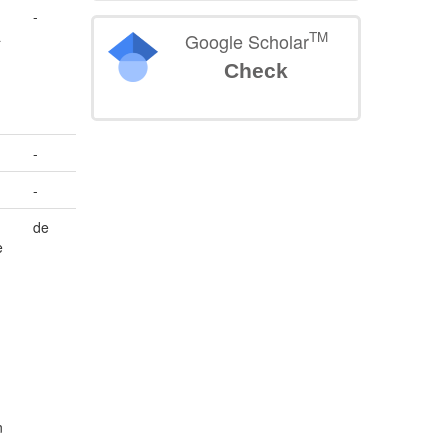
-
a
TM
Google Scholar
Check
-
-
de
e
n