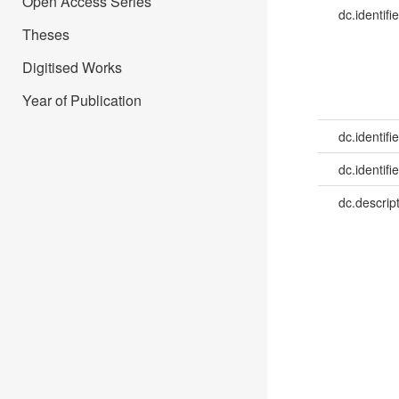
Open Access Series
dc.identifie
Theses
Digitised Works
Year of Publication
dc.identifie
dc.identifie
dc.descrip