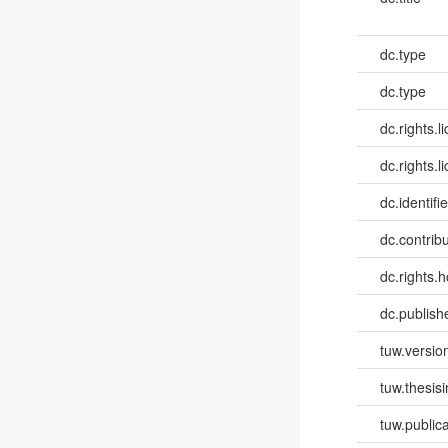
dc.type
dc.type
dc.rights.l
dc.rights.l
dc.identifie
dc.contribut
dc.rights.h
dc.publish
tuw.versio
tuw.thesis
tuw.publica