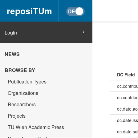
reposiTUm
Login
NEWS
BROWSE BY
DC Field
Publication Types
dc.contribu
Organizations
dc.contrib
Researchers
dc.date.a
Projects
dc.date.is
TU Wien Academic Press
dc.date.su