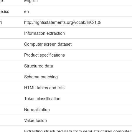
ge
English
e.iso
en
ri
http://rightsstatements.org/vocab/InC/1.0/
Information extraction
Computer screen dataset
Product specifications
Structured data
Schema matching
HTML tables and lists
Token classification
Normalization
Value fusion
Extracting structured data from semi-structured computer