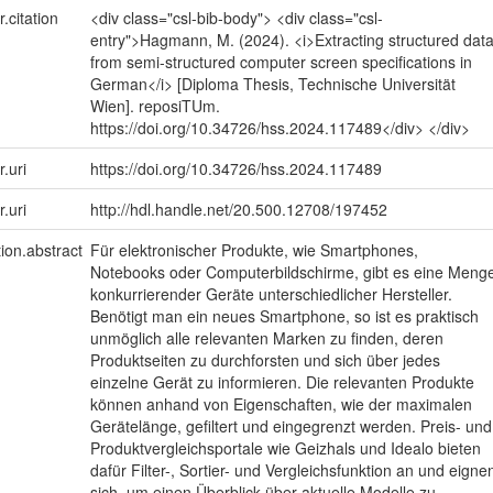
r.citation
<div class="csl-bib-body"> <div class="csl-
entry">Hagmann, M. (2024). <i>Extracting structured dat
from semi-structured computer screen specifications in
German</i> [Diploma Thesis, Technische Universität
Wien]. reposiTUm.
https://doi.org/10.34726/hss.2024.117489</div> </div>
r.uri
https://doi.org/10.34726/hss.2024.117489
r.uri
http://hdl.handle.net/20.500.12708/197452
tion.abstract
Für elektronischer Produkte, wie Smartphones,
Notebooks oder Computerbildschirme, gibt es eine Meng
konkurrierender Geräte unterschiedlicher Hersteller.
Benötigt man ein neues Smartphone, so ist es praktisch
unmöglich alle relevanten Marken zu finden, deren
Produktseiten zu durchforsten und sich über jedes
einzelne Gerät zu informieren. Die relevanten Produkte
können anhand von Eigenschaften, wie der maximalen
Gerätelänge, gefiltert und eingegrenzt werden. Preis- und
Produktvergleichsportale wie Geizhals und Idealo bieten
dafür Filter-, Sortier- und Vergleichsfunktion an und eigne
sich, um einen Überblick über aktuelle Modelle zu