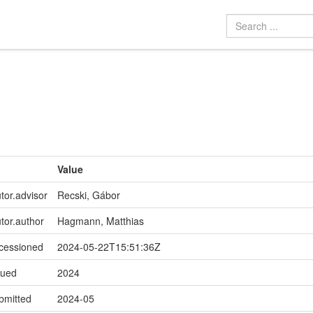
Value
tor.advisor
Recski, Gábor
utor.author
Hagmann, Matthias
ccessioned
2024-05-22T15:51:36Z
sued
2024
bmitted
2024-05