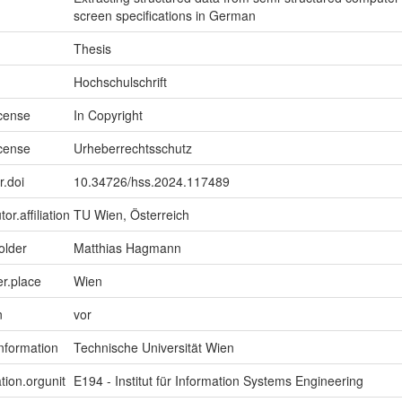
screen specifications in German
Thesis
Hochschulschrift
icense
In Copyright
icense
Urheberrechtsschutz
r.doi
10.34726/hss.2024.117489
or.affiliation
TU Wien, Österreich
older
Matthias Hagmann
er.place
Wien
n
vor
information
Technische Universität Wien
tion.orgunit
E194 - Institut für Information Systems Engineering