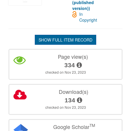
(published
version))
In
Copyright
SHOW FULL ITEM RECORD
Page view(s)
334
checked on Nov 23, 2023
Download(s)
134
checked on Nov 23, 2023
TM
Google Scholar