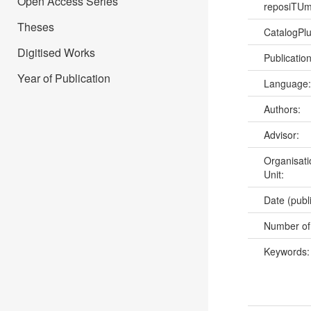
Open Access Series
reposiTU
Theses
CatalogPl
Digitised Works
Publicatio
Year of Publication
Language
Authors:
Advisor:
Organisati
Unit:
Date (publ
Number of
Keywords