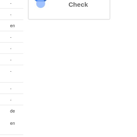
-
Check
-
en
-
-
-
-
-
-
de
en