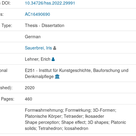
m DOI:
10.34726/hss.2022.29991
us:
AC16490690
n Type:
Thesis - Dissertation
:
German
Sauerbrei, Iris
Lehner, Erich
onal
E251 - Institut für Kunstgeschichte, Bauforschung und
Denkmalpflege
ished):
2020
 Pages:
460
:
Formwahrnehmung; Formwirkung; 3D-Formen;
Platonische Körper; Tetraeder; Ikosaeder
Shape perception; Shape effect; 3D shapes; Platonic
solids; Tetrahedron; Icosahedron