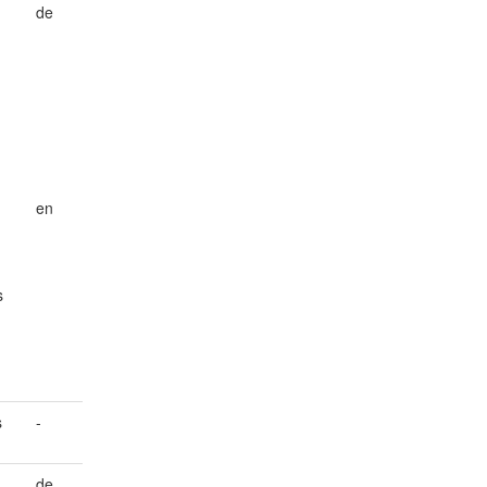
de
en
s
s
-
de