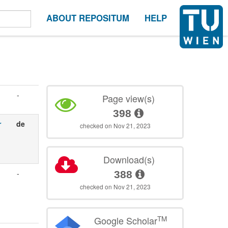
ABOUT REPOSITUM
HELP
-
Page view(s)
398
r
de
checked on Nov 21, 2023
Download(s)
-
388
checked on Nov 21, 2023
TM
Google Scholar