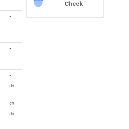
Check
-
-
-
-
-
-
-
de
en
de