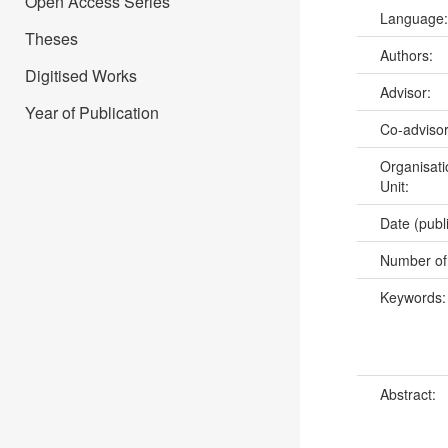
Open Access Series
Language
Theses
Authors:
Digitised Works
Advisor:
Year of Publication
Co-adviso
Organisati
Unit:
Date (publ
Number of
Keywords
Abstract: