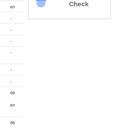
Check
en
-
-
-
-
-
-
de
en
de