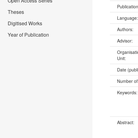
Open Access Series
Publicatio
Theses
Language
Digitised Works
Authors:
Year of Publication
Advisor:
Organisati
Unit:
Date (publ
Number of
Keywords
Abstract: