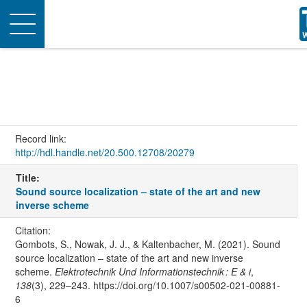
Toggle
navigation
Record link:
http://hdl.handle.net/20.500.12708/20279
Title:
Sound source localization – state of the art and new
inverse scheme
Citation:
Gombots, S., Nowak, J. J., & Kaltenbacher, M. (2021). Sound
source localization – state of the art and new inverse
scheme.
Elektrotechnik Und Informationstechnik : E & i
,
138
(3), 229–243. https://doi.org/10.1007/s00502-021-00881-
6