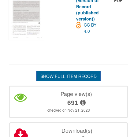
(Version of
PDF
Record
(published
version))
CC BY
4.0
SHOW FULL ITEM RECORD
Page view(s)
691
checked on Nov 21, 2023
Download(s)