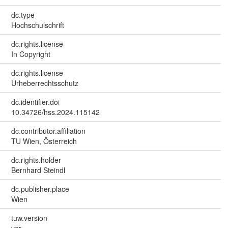
dc.type
Hochschulschrift
dc.rights.license
In Copyright
dc.rights.license
Urheberrechtsschutz
dc.identifier.doi
10.34726/hss.2024.115142
dc.contributor.affiliation
TU Wien, Österreich
dc.rights.holder
Bernhard Steindl
dc.publisher.place
Wien
tuw.version
vor