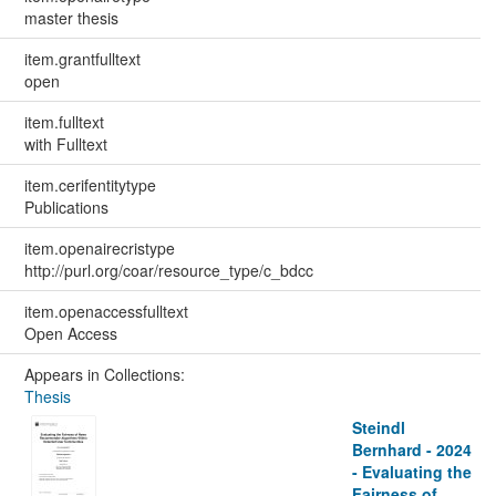
master thesis
item.grantfulltext
open
item.fulltext
with Fulltext
item.cerifentitytype
Publications
item.openairecristype
http://purl.org/coar/resource_type/c_bdcc
item.openaccessfulltext
Open Access
Appears in Collections:
Thesis
Steindl
Bernhard - 2024
- Evaluating the
Fairness of