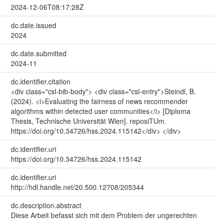
2024-12-06T08:17:28Z
dc.date.issued
2024
dc.date.submitted
2024-11
dc.identifier.citation
<div class="csl-bib-body"> <div class="csl-entry">Steindl, B.
(2024). <i>Evaluating the fairness of news recommender
algorithms within detected user communities</i> [Diploma
Thesis, Technische Universität Wien]. reposiTUm.
https://doi.org/10.34726/hss.2024.115142</div> </div>
dc.identifier.uri
https://doi.org/10.34726/hss.2024.115142
dc.identifier.uri
http://hdl.handle.net/20.500.12708/205344
dc.description.abstract
Diese Arbeit befasst sich mit dem Problem der ungerechten