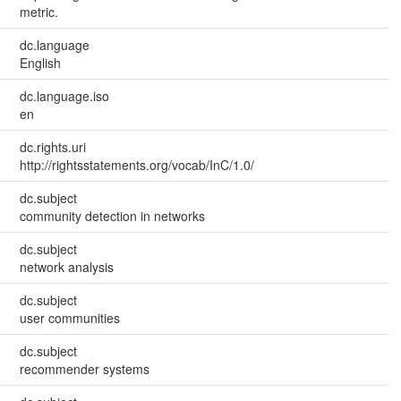
metric.
dc.language
English
dc.language.iso
en
dc.rights.uri
http://rightsstatements.org/vocab/InC/1.0/
dc.subject
community detection in networks
dc.subject
network analysis
dc.subject
user communities
dc.subject
recommender systems