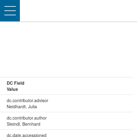
Toggle
navigation
DC Field
Value
dc.contributor.advisor
Neidhardt, Julia
dc.contributor.author
Steindl, Bernhard
dc.date.accessioned