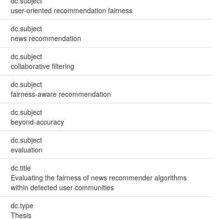
dc.subject
user-oriented recommendation fairness
dc.subject
news recommendation
dc.subject
collaborative filtering
dc.subject
fairness-aware recommendation
dc.subject
beyond-accuracy
dc.subject
evaluation
dc.title
Evaluating the fairness of news recommender algorithms
within detected user communities
dc.type
Thesis