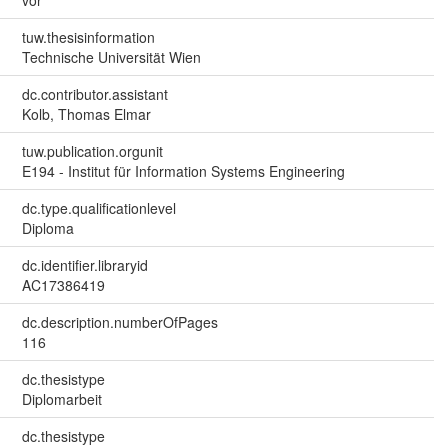
tuw.thesisinformation
Technische Universität Wien
dc.contributor.assistant
Kolb, Thomas Elmar
tuw.publication.orgunit
E194 - Institut für Information Systems Engineering
dc.type.qualificationlevel
Diploma
dc.identifier.libraryid
AC17386419
dc.description.numberOfPages
116
dc.thesistype
Diplomarbeit
dc.thesistype