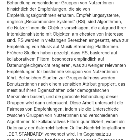
Behandlung verschiedener Gruppen von Nutzer:innen
hinsichtlich der Empfehlungen, die sie von
Empfehlungsalgorithmen erhalten. Empfehlungssysteme,
englisch „Recommender Systems“ (RS), sind Algorithmen,
die Nutzer:innen die Objekte vorschlagen, die aufgrund ihrer
Interaktionshistorie mit Objekten am ehesten von Interesse
sind. RS werden in vielfältigen Bereichen eingesetzt, etwa zur
Empfehlung von Musik auf Musik-Streaming-Plattformen.
Frühere Studien haben gezeigt, dass RS, basierend auf
kollaborativem Filtern, besonders empfindlich auf
Datenungleichgewicht reagieren, was zu weniger relevanten
Empfehlungen für bestimmte Gruppen von Nutzer:innen
führt. Bei solchen Studien zur Gruppenfairness werden
Benutzer:innen nach einem sensiblen Attribut gruppiert, das
meist auf ihren Eigenschaften oder demografischen
Merkmalen basiert, und die gerechte Behandlung dieser
Gruppen wird dann untersucht. Diese Arbeit untersucht die
Fairness von Empfehlungen, indem sie die Unterschiede
zwischen Gruppen von Nutzer:innen und verschiedenen
Algorithmen für kollaboratives Filtern quantifiziert, wobei ein
Datensatz der österreichischen Online-Nachrichtenplattform
„DER STANDARD“ verwendet wird. Im Gegensatz zu
ähnlichen Arbeiten handelt es sich bei diesen Gruppen von