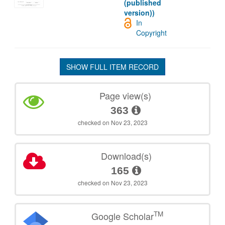
(published
version))
In
Copyright
SHOW FULL ITEM RECORD
Page view(s)
363
checked on Nov 23, 2023
Download(s)
165
checked on Nov 23, 2023
TM
Google Scholar