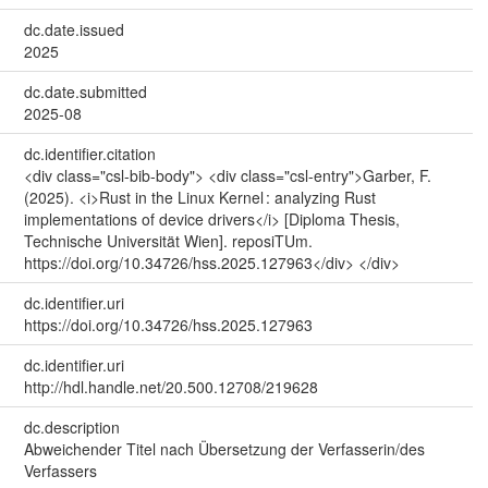
dc.date.issued
2025
dc.date.submitted
2025-08
dc.identifier.citation
<div class="csl-bib-body"> <div class="csl-entry">Garber, F.
(2025). <i>Rust in the Linux Kernel : analyzing Rust
implementations of device drivers</i> [Diploma Thesis,
Technische Universität Wien]. reposiTUm.
https://doi.org/10.34726/hss.2025.127963</div> </div>
dc.identifier.uri
https://doi.org/10.34726/hss.2025.127963
dc.identifier.uri
http://hdl.handle.net/20.500.12708/219628
dc.description
Abweichender Titel nach Übersetzung der Verfasserin/des
Verfassers