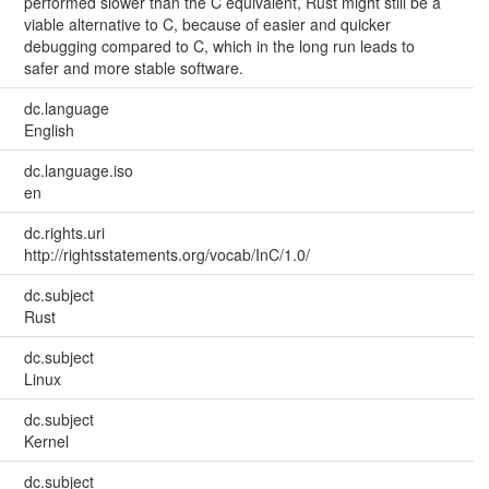
performed slower than the C equivalent, Rust might still be a
viable alternative to C, because of easier and quicker
debugging compared to C, which in the long run leads to
safer and more stable software.
dc.language
English
dc.language.iso
en
dc.rights.uri
http://rightsstatements.org/vocab/InC/1.0/
dc.subject
Rust
dc.subject
Linux
dc.subject
Kernel
dc.subject