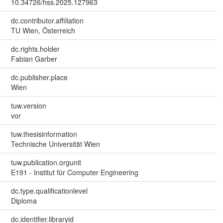
10.34726/hss.2025.127963
dc.contributor.affiliation
TU Wien, Österreich
dc.rights.holder
Fabian Garber
dc.publisher.place
Wien
tuw.version
vor
tuw.thesisinformation
Technische Universität Wien
tuw.publication.orgunit
E191 - Institut für Computer Engineering
dc.type.qualificationlevel
Diploma
dc.identifier.libraryid