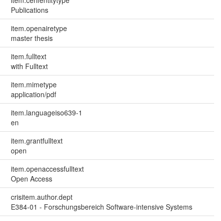
item.cerifentitytype
Publications
item.openairetype
master thesis
item.fulltext
with Fulltext
item.mimetype
application/pdf
item.languageiso639-1
en
item.grantfulltext
open
item.openaccessfulltext
Open Access
crisitem.author.dept
E384-01 - Forschungsbereich Software-intensive Systems