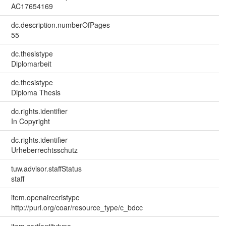
AC17654169
dc.description.numberOfPages
55
dc.thesistype
Diplomarbeit
dc.thesistype
Diploma Thesis
dc.rights.identifier
In Copyright
dc.rights.identifier
Urheberrechtsschutz
tuw.advisor.staffStatus
staff
item.openairecristype
http://purl.org/coar/resource_type/c_bdcc