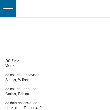
Toggle
navigation
DC Field
Value
dc.contributor.advisor
Steiner, Wilfried
dc.contributor.author
Garber, Fabian
dc.date.accessioned
2025-10-02T13:11:49Z