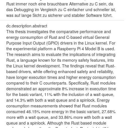
Rust immer noch eine brauchbare Alternative zu C sein, da
das Debugging im Vergleich zu C einfacher und schneller ist,
was auf lange Sicht zu sicherer und stabiler Software führt.
dc.description.abstract
This thesis investigates the comparative performance and
energy consumption of Rust and C-based virtual General
Purpose Input Output (GPIO) drivers in the Linux kernel. For
the experimental platform a Raspberry Pi 4 Model B is used.
The research aims to evaluate the implications of integrating
Rust, a language known for its memory safety features, into
the Linux kernel development. The findings reveal that Rust-
based drivers, while offering enhanced safety and reliability,
have longer execution times and higher energy consumption
compared to their C counterparts. Specifically, Rust modules
demonstrated an approximate 8% increase in execution time
for the basic variant, 11% with the inclusion of a wait queue,
and 14.3% with both a wait queue and a spinlock. Energy
consumption measurements showed that Rust modules
consumed 46.15% more energy in the basic variant, 27.68%
more with a wait queue, and 33.86% more with both a wait
queue and a spinlock. Although the Rust based module